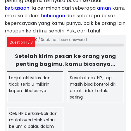
penting bagimu ternyata bukan sekadar
kebiasaan
. Ia cerminan dari seberapa
aman
kamu
merasa dalam
hubungan
dan seberapa besar
kepercayaan yang kamu punya, baik ke orang lain
maupun ke dirimu sendiri. Yuk, cari tahu!
0
/
3
quiz has been answered.
Question
1
/
3
Setelah kirim pesan ke orang yang
penting bagimu, kamu biasanya...
Lanjut aktivitas dan
Sesekali cek HP, tapi
tidak terlalu mikirin
masih bisa kontrol diri
kapan dibalasnya
untuk tidak terlalu
sering
Cek HP berkali-kali dan
mulai overthink kalau
belum dibalas dalam