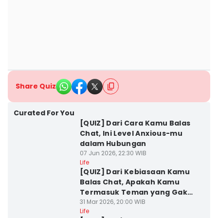
Share Quiz
Curated For You
[QUIZ] Dari Cara Kamu Balas
Chat, Ini Level Anxious-mu
dalam Hubungan
07 Jun 2026, 22:30 WIB
Life
[QUIZ] Dari Kebiasaan Kamu
Balas Chat, Apakah Kamu
Termasuk Teman yang Gak
Punya Sense of Urgency?
31 Mar 2026, 20:00 WIB
Life