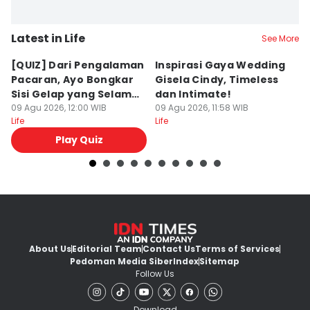
Latest in Life
See More
[QUIZ] Dari Pengalaman
Inspirasi Gaya Wedding
P
Pacaran, Ayo Bongkar
Gisela Cindy, Timeless
y
Sisi Gelap yang Selama
dan Intimate!
B
Ini Disembunyikan
09 Agu 2026, 12:00 WIB
09 Agu 2026, 11:58 WIB
09
Life
Life
Lif
Play Quiz
About Us
Editorial Team
Contact Us
Terms of Services
Pedoman Media Siber
Index
Sitemap
Follow Us
Download