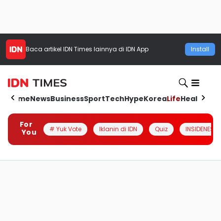
Baca artikel
IDN Times
lainnya di IDN App
Install
Home
News
Business
Sport
Tech
Hype
Korea
Life
Health
Aut
For
# Yuk Vote
Iklanin di IDN
Quiz
INSIDENESIA
You