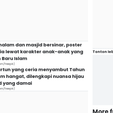
 malam dan masjid bersinar, poster
ria lewat karakter anak-anak yang
Tonton leb
 Baru Islam
om/freepik)
 kartun yang ceria menyambut Tahun
m hangat, dilengkapi nuansa hijau
id yang damai
om/freepik)
More 