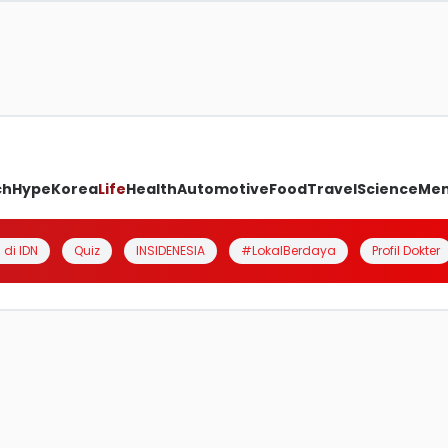
ch
Hype
Korea
Life
Health
Automotive
Food
Travel
Science
Me
 di IDN
Quiz
INSIDENESIA
#LokalBerdaya
Profil Dokter