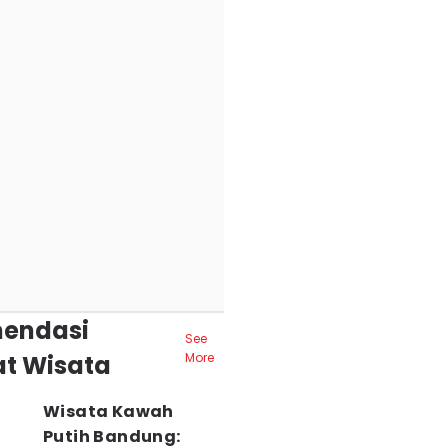
endasi
See
t Wisata
More
Wisata Kawah
Putih Bandung: