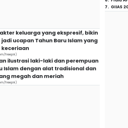
6
.
Piala A
7
.
GIIAS 2
akter keluarga yang ekspresif, bikin
t jadi ucapan Tahun Baru Islam yang
 keceriaan
om/freepik)
an ilustrasi laki-laki dan perempuan
Islam dengan alat tradisional dan
 yang megah dan meriah
om/freepik)