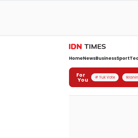
Home
News
Business
Sport
Te
For
# Yuk Vote
Iklanin
You