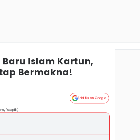
 Baru Islam Kartun,
etap Bermakna!
Add Us on Google
om/freepik)