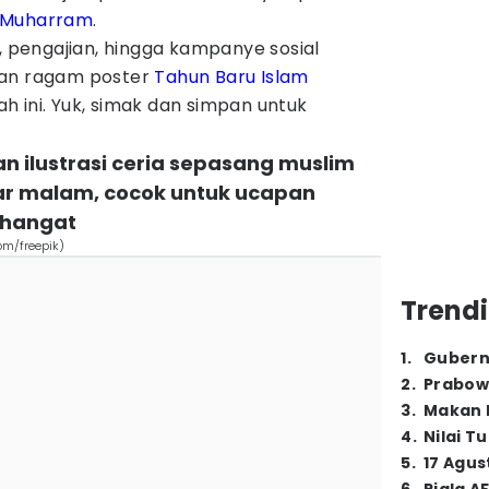
Muharram
.
h, pengajian, hingga kampanye sosial
kan ragam poster
Tahun Baru Islam
 ini. Yuk, simak dan simpan untuk
an ilustrasi ceria sepasang muslim
ar malam, cocok untuk ucapan
 hangat
om/freepik)
Trendi
1
.
Gubern
2
.
Prabow
3
.
Makan B
4
.
Nilai T
5
.
17 Agus