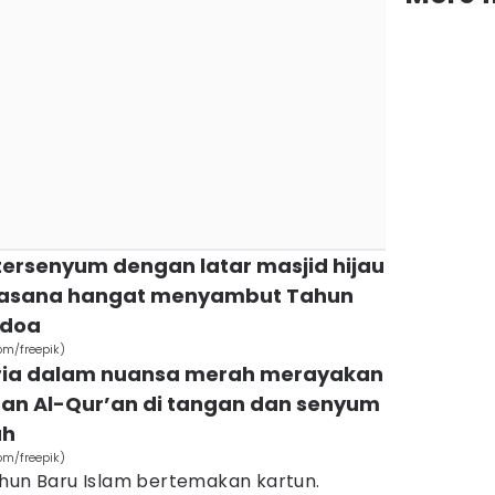
 tersenyum dengan latar masjid hijau
uasana hangat menyambut Tahun
 doa
om/freepik)
 ceria dalam nuansa merah merayakan
gan Al-Qur’an di tangan dan senyum
ah
om/freepik)
ahun Baru Islam bertemakan kartun.