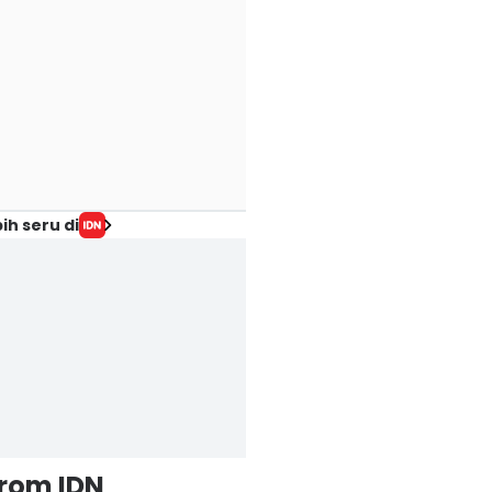
ih seru di
from IDN