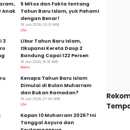
haram,
5 Mitos dan Fakta tentang
0 Anak
Tahun Baru Islam, yuk Pahami
dengan Benar!
19 Jun 2026, 00:01 WIB
Life
i 3
Libur Tahun Baru Islam,
uro
Okupansi Kereta Daop 2
ng
Bandung Capai 122 Persen
16 Jun 2026, 16:15 WIB
News
ru
Kenapa Tahun Baru Islam
Dimulai di Bulan Muharram
dan Bukan Ramadan?
Rekom
16 Jun 2026, 07:00 WIB
Tempa
Life
a
Kapan 10 Muharram 2026? Ini
Tanggal Asyura dan
Keutamaannya