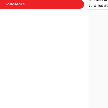
6
.
Piala A
Load More
7
.
GIIAS 2