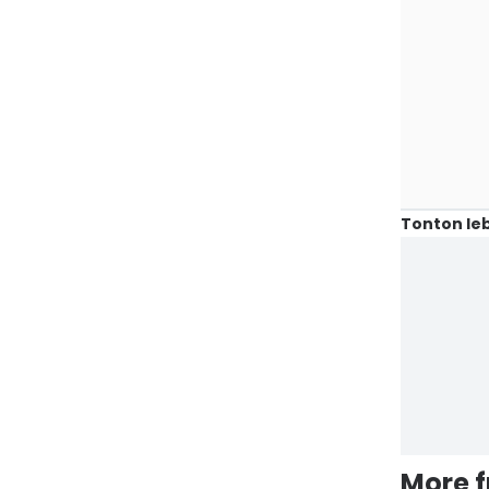
Tonton leb
More 