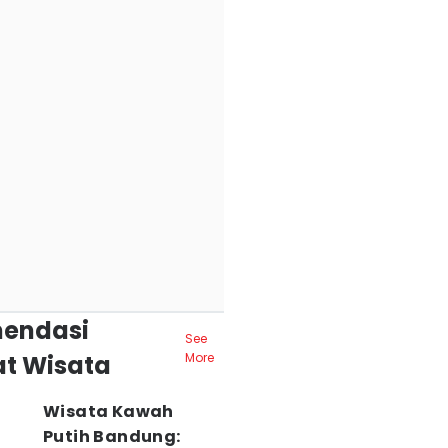
endasi
See
t Wisata
More
Wisata Kawah
Putih Bandung: