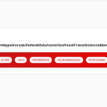
ch
Hype
Korea
Life
Health
Automotive
Food
Travel
Science
Me
 di IDN
Quiz
INSIDENESIA
#LokalBerdaya
Profil Dokter