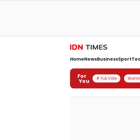
Home
News
Business
Sport
Te
For
# Yuk Vote
Iklanin
You