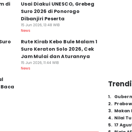
m di
Usai Diakui UNESCO, Grebeg
Suro 2026 di Ponorogo
Dibanjiri Peserta
15 Jun 2026, 13:48 WIB
News
Suro
Rute Kirab Kebo Bule Malam 1
Suro Keraton Solo 2026, Cek
Jam Mulai dan Aturannya
15 Jun 2026, 11:44 WIB
News
al
Trendi
, Baca
1
.
Gubern
2
.
Prabow
3
.
Makan B
4
.
Nilai T
5
.
17 Agus