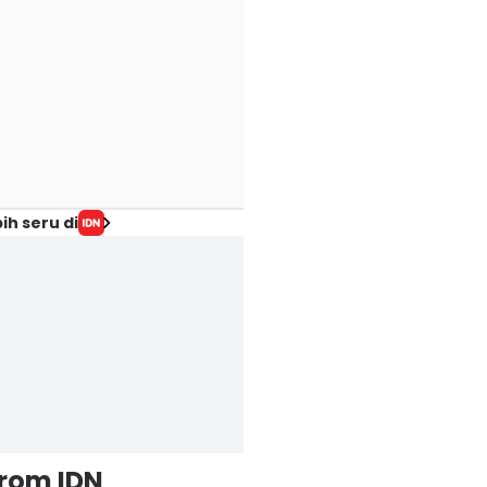
ih seru di
from IDN