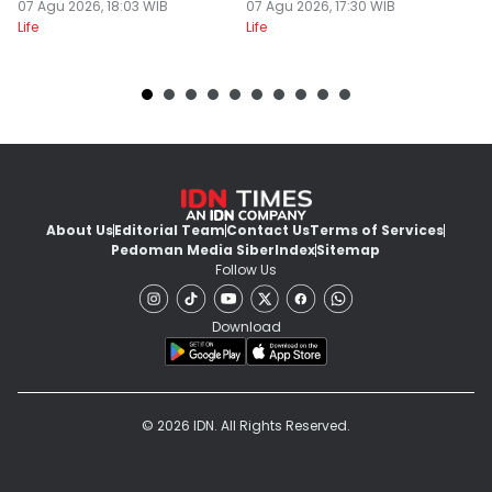
Kontemporer
07 Agu 2026, 18:03 WIB
07 Agu 2026, 17:30 WIB
S
07
Life
Life
Lif
About Us
Editorial Team
Contact Us
Terms of Services
Pedoman Media Siber
Index
Sitemap
Follow Us
Download
© 2026 IDN. All Rights Reserved.