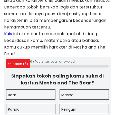
sikap dan karakter unik dalam melakukan sesuatu.
Beberapa tokoh bersikap logis dan terstruktur,
sementara lainnya punya imajinasi yang besar.
Karakter ini bisa mempengaruhi kecenderungan
kemampuan tertentu.
Kuis
ini akan bantu menebak apakah bidang
kecerdasan kamu, matematika atau bahasa.
Kamu cukup memilih karakter di Masha and The
Bear!
0
/
1
quiz has been answered.
Question
1
/
1
⁠Siapakah tokoh paling kamu suka di
kartun Masha and The Bear?
Bear
Masha
Panda
Penguin