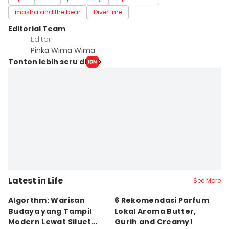
masha and the bear
Divert me
Editorial Team
Editor
Pinka Wima Wima
Tonton lebih seru di
Latest in Life
See More
Algorthm: Warisan
6 Rekomendasi Parfum
5
Budaya yang Tampil
Lokal Aroma Butter,
J
Modern Lewat Siluet
Gurih and Creamy!
A