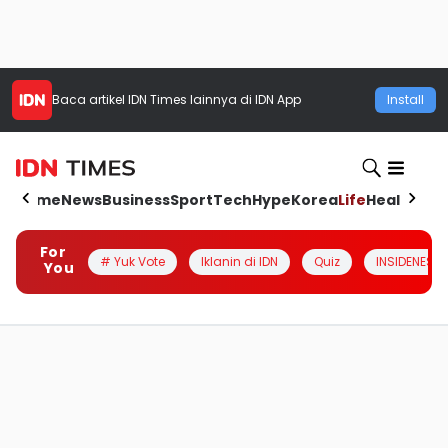
Baca artikel
IDN Times
lainnya di IDN App
Install
Home
News
Business
Sport
Tech
Hype
Korea
Life
Health
Aut
For
# Yuk Vote
Iklanin di IDN
Quiz
INSIDENESIA
You