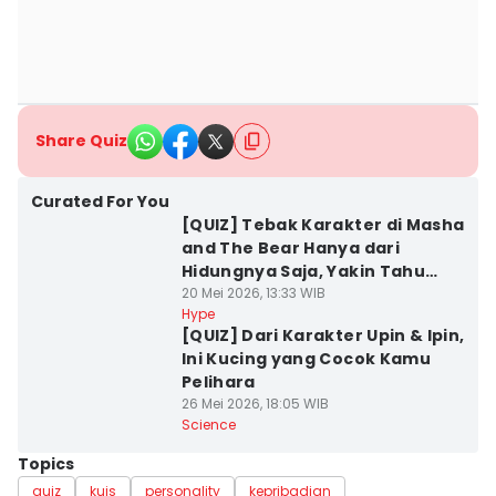
Share Quiz
Curated For You
[QUIZ] Tebak Karakter di Masha
and The Bear Hanya dari
Hidungnya Saja, Yakin Tahu
Semua?
20 Mei 2026, 13:33 WIB
Hype
[QUIZ] Dari Karakter Upin & Ipin,
Ini Kucing yang Cocok Kamu
Pelihara
26 Mei 2026, 18:05 WIB
Science
Topics
quiz
kuis
personality
kepribadian