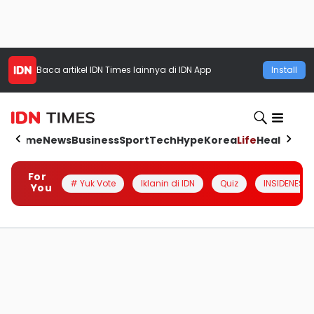
Baca artikel
IDN Times
lainnya di IDN App
Install
Home
News
Business
Sport
Tech
Hype
Korea
Life
Health
Aut
For
# Yuk Vote
Iklanin di IDN
Quiz
INSIDENESIA
You