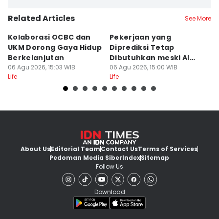
Related Articles
See More
Kolaborasi OCBC dan
Pekerjaan yang
7 
UKM Dorong Gaya Hidup
Diprediksi Tetap
k
Berkelanjutan
Dibutuhkan meski AI
I
06 Agu 2026, 15:03 WIB
Berkembang
06 Agu 2026, 15:00 WIB
06
Life
Life
Lif
About Us
Editorial Team
Contact Us
Terms of Services
Pedoman Media Siber
Index
Sitemap
Follow Us
Download