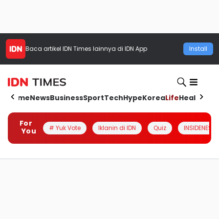
Baca artikel
IDN Times
lainnya di IDN App
Install
Home
News
Business
Sport
Tech
Hype
Korea
Life
Health
Aut
For
# Yuk Vote
Iklanin di IDN
Quiz
INSIDENESIA
You