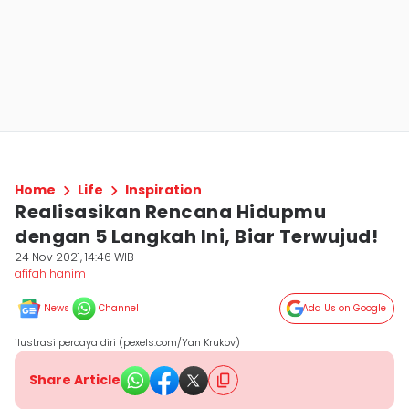
Home
Life
Inspiration
Realisasikan Rencana Hidupmu
dengan 5 Langkah Ini, Biar Terwujud!
24 Nov 2021, 14:46 WIB
afifah hanim
News
Channel
Add Us on Google
ilustrasi percaya diri (pexels.com/Yan Krukov)
Share Article