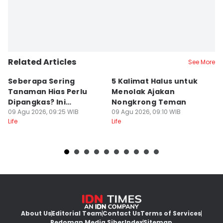
Related Articles
See More
Seberapa Sering
5 Kalimat Halus untuk
5
Tanaman Hias Perlu
Menolak Ajakan
M
Dipangkas? Ini
Nongkrong Teman
P
Jawabannya!
09 Agu 2026, 09:25 WIB
09 Agu 2026, 09:10 WIB
O
09
Life
Life
Lif
About Us
Editorial Team
Contact Us
Terms of Services
Pedoman Media Siber
Index
Sitemap