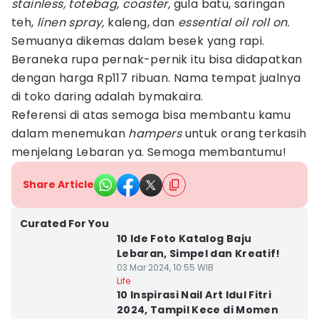
stainless, totebag, coaster,
gula batu, saringan
teh,
linen spray,
kaleng, dan
essential oil roll on.
Semuanya dikemas dalam besek yang rapi.
Beraneka rupa pernak-pernik itu bisa didapatkan
dengan harga Rp117 ribuan. Nama tempat jualnya
di toko daring adalah bymakaira.
Referensi di atas semoga bisa membantu kamu
dalam menemukan
hampers
untuk orang terkasih
menjelang Lebaran ya. Semoga membantumu!
Share Article
Curated For You
10 Ide Foto Katalog Baju
Lebaran, Simpel dan Kreatif!
03 Mar 2024, 10:55 WIB
Life
10 Inspirasi Nail Art Idul Fitri
2024, Tampil Kece di Momen