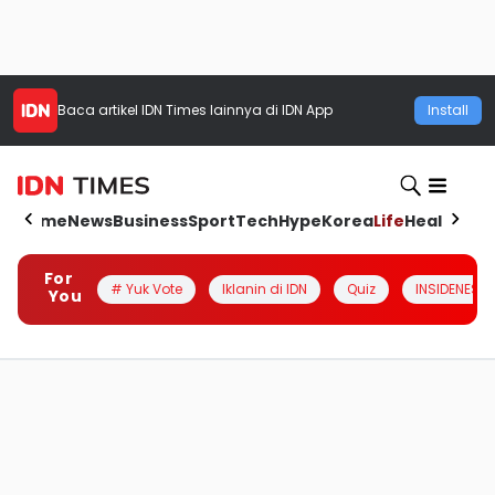
Baca artikel
IDN Times
lainnya di IDN App
Install
Home
News
Business
Sport
Tech
Hype
Korea
Life
Health
Aut
For
# Yuk Vote
Iklanin di IDN
Quiz
INSIDENESIA
You