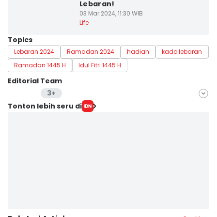
Lebaran!
03 Mar 2024, 11:30 WIB
Life
Topics
Lebaran 2024
Ramadan 2024
hadiah
kado lebaran
Ramadan 1445 H
Idul Fitri 1445 H
Editorial Team
3+
Editor
Tonton lebih seru di
Dina Salma
Editor
Febriyanti Revitasari
Editor
Delvia Y Oktaviani