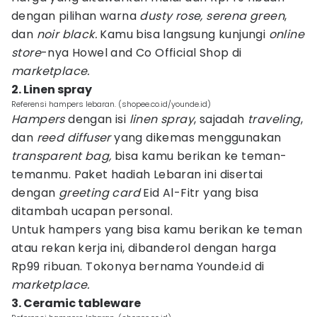
dengan pilihan warna
dusty rose, serena green
,
dan
noir black.
Kamu bisa langsung kunjungi
online
store
-nya Howel and Co Official Shop di
marketplace.
2. Linen spray
Referensi hampers lebaran. (shopee.co.id/younde.id)
Hampers
dengan isi
linen spray
, sajadah
traveling
,
dan
reed diffuser
yang dikemas menggunakan
transparent bag,
bisa kamu berikan ke teman-
temanmu. Paket hadiah Lebaran ini disertai
dengan
greeting card
Eid Al-Fitr yang bisa
ditambah ucapan personal.
Untuk hampers yang bisa kamu berikan ke teman
atau rekan kerja ini, dibanderol dengan harga
Rp99 ribuan. Tokonya bernama Younde.id di
marketplace.
3. Ceramic tableware