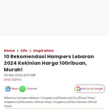
Home
Life
Inspiration
10 Rekomendasi Hampers Lebaran
2024 Kekinian Harga 100ribuan,
Murah!
05 Mar 2024, 19:01 WIB
Dina Salma
News
Channel
Add Us on Google
Referensi hampers lebaran. (shopee.co.id/Howel and Co Official Shop |
shopee.co.id/Momenku Official Shop | shopee.co.id/Toko Handuk Official
Store)