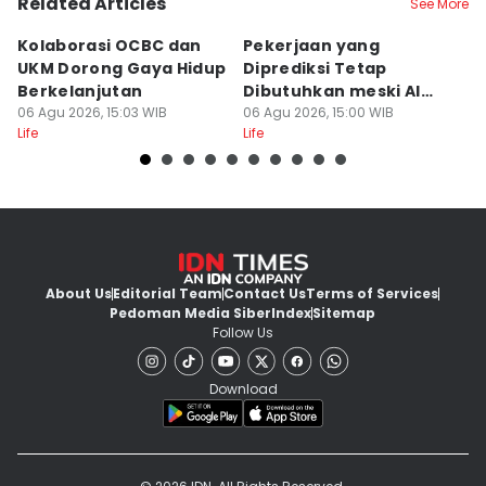
Related Articles
See More
Kolaborasi OCBC dan
Pekerjaan yang
7 
UKM Dorong Gaya Hidup
Diprediksi Tetap
k
Berkelanjutan
Dibutuhkan meski AI
I
06 Agu 2026, 15:03 WIB
Berkembang
06 Agu 2026, 15:00 WIB
06
Life
Life
Lif
About Us
Editorial Team
Contact Us
Terms of Services
Pedoman Media Siber
Index
Sitemap
Follow Us
Download