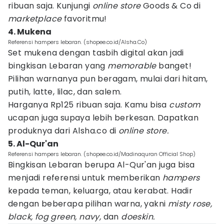
ribuan saja. Kunjungi
online store
Goods & Co di
marketplace
favoritmu!
4. Mukena
Referensi hampers lebaran. (shopee.co.id/Alsha.Co)
Set mukena dengan tasbih digital akan jadi
bingkisan Lebaran yang
memorable
banget!
Pilihan warnanya pun beragam, mulai dari hitam,
putih, latte, lilac, dan salem.
Harganya Rp125 ribuan saja. Kamu bisa
custom
ucapan juga supaya lebih berkesan. Dapatkan
produknya dari Alsha.co di
online store.
5. Al-Qur'an
Referensi hampers lebaran. (shopee.co.id/Madinaquran Official Shop)
Bingkisan Lebaran berupa Al-Qur'an juga bisa
menjadi referensi untuk memberikan
hampers
kepada teman, keluarga, atau kerabat. Hadir
dengan beberapa pilihan warna, yakni
misty rose,
black, fog green, navy,
dan
doeskin.