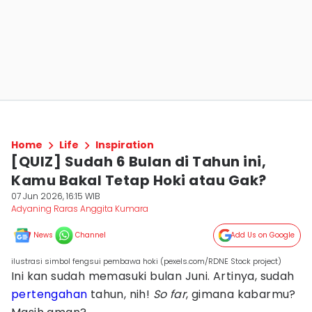
Home
Life
Inspiration
[QUIZ] Sudah 6 Bulan di Tahun ini,
Kamu Bakal Tetap Hoki atau Gak?
07 Jun 2026, 16:15 WIB
Adyaning Raras Anggita Kumara
News
Channel
Add Us on Google
ilustrasi simbol fengsui pembawa hoki (pexels.com/RDNE Stock project)
Ini kan sudah memasuki bulan Juni. Artinya, sudah
pertengahan
tahun, nih!
So far
, gimana kabarmu?