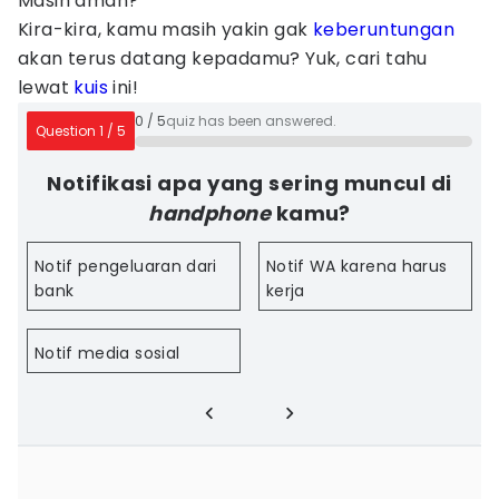
Masih aman?
Kira-kira, kamu masih yakin gak
keberuntungan
akan terus datang kepadamu? Yuk, cari tahu
lewat
kuis
ini!
0
/
5
quiz has been answered.
Question
1
/
5
Notifikasi apa yang sering muncul di
handphone
kamu?
Notif pengeluaran dari
Notif WA karena harus
bank
kerja
Notif media sosial