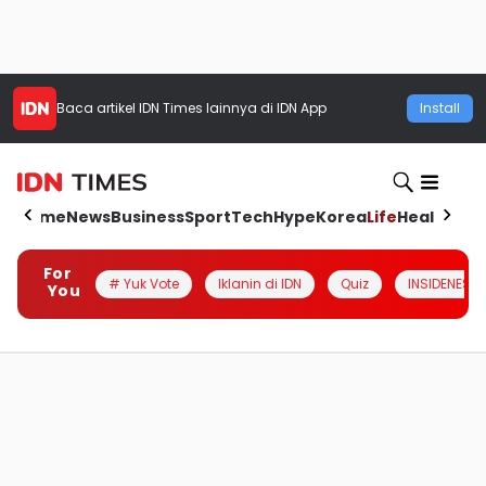
Baca artikel
IDN Times
lainnya di IDN App
Install
Home
News
Business
Sport
Tech
Hype
Korea
Life
Health
Aut
For
# Yuk Vote
Iklanin di IDN
Quiz
INSIDENESIA
You