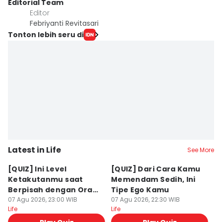
Editorial Team
Editor
Febriyanti Revitasari
Tonton lebih seru di
Latest in Life
See More
[QUIZ] Ini Level
[QUIZ] Dari Cara Kamu
[Q
Ketakutanmu saat
Memendam Sedih, Ini
Up
Berpisah dengan Orang
Tipe Ego Kamu
K
Lain
07 Agu 2026, 23:00 WIB
07 Agu 2026, 22:30 WIB
07
Life
Life
Lif