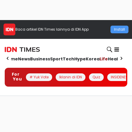
Baca artikel
IDN Times
lainnya di IDN App
Install
Home
News
Business
Sport
Tech
Hype
Korea
Life
Health
Aut
For
# Yuk Vote
Iklanin di IDN
Quiz
INSIDENESIA
You