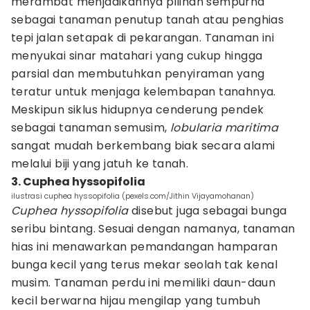
merambat menjadikannya pilihan sempurna
sebagai tanaman penutup tanah atau penghias
tepi jalan setapak di pekarangan. Tanaman ini
menyukai sinar matahari yang cukup hingga
parsial dan membutuhkan penyiraman yang
teratur untuk menjaga kelembapan tanahnya.
Meskipun siklus hidupnya cenderung pendek
sebagai tanaman semusim,
lobularia maritima
sangat mudah berkembang biak secara alami
melalui biji yang jatuh ke tanah.
3. Cuphea hyssopifolia
ilustrasi cuphea hyssopifolia (pexels.com/Jithin Vijayamohanan)
Cuphea hyssopifolia
disebut juga sebagai bunga
seribu bintang. Sesuai dengan namanya, tanaman
hias ini menawarkan pemandangan hamparan
bunga kecil yang terus mekar seolah tak kenal
musim. Tanaman perdu ini memiliki daun-daun
kecil berwarna hijau mengilap yang tumbuh