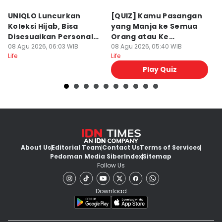
UNIQLO Luncurkan
[QUIZ] Kamu Pasangan
[Q
Koleksi Hijab, Bisa
yang Manja ke Semua
K
Disesuaikan Personal
Orang atau Ke
B
Style!
08 Agu 2026, 06:03 WIB
Pasangan Aja?
08 Agu 2026, 05:40 WIB
L
07
Life
Life
Lif
Play Quiz
About Us
Editorial Team
Contact Us
Terms of Services
Pedoman Media Siber
Index
Sitemap
Follow Us
Download