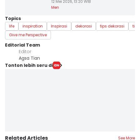
12 Mei 2026, 13:20 WIB
Men
Topics
life
inspiration
Inspirasi
dekorasi
tips dekorasi
tip
Give me Perspective
Editorial Team
Editor
Agsa Tian
Tonton lebih seru di
Related Articles
See More