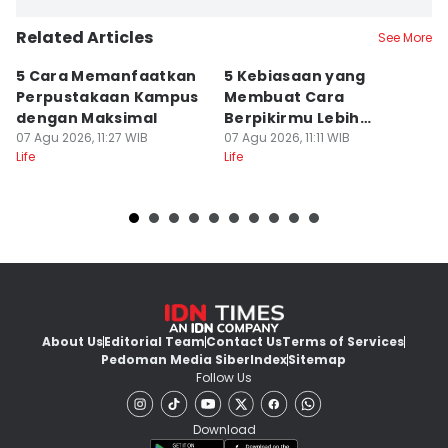
Related Articles
See More
5 Cara Memanfaatkan
5 Kebiasaan yang
5
Perpustakaan Kampus
Membuat Cara
A
dengan Maksimal
Berpikirmu Lebih
D
07 Agu 2026, 11:27 WIB
Fleksibel
07 Agu 2026, 11:11 WIB
07
Life
Life
Lif
About Us
Editorial Team
Contact Us
Terms of Services
Pedoman Media Siber
Index
Sitemap
Follow Us
Download