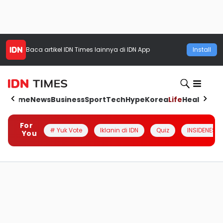
Baca artikel
IDN Times
lainnya di IDN App
Install
Home
News
Business
Sport
Tech
Hype
Korea
Life
Health
Aut
For
# Yuk Vote
Iklanin di IDN
Quiz
INSIDENESIA
You