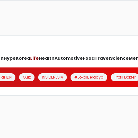
ch
Hype
Korea
Life
Health
Automotive
Food
Travel
Science
Me
 di IDN
Quiz
INSIDENESIA
#LokalBerdaya
Profil Dokter