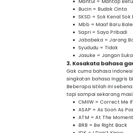
Mantul = Mantap Betu
Bucin = Budak Cinta
SKSD = Sok Kenal Sok
Mbb = Maaf Baru Bale
Sapri = Saya Pribadi
Jababeka = Jarang Ba
Syududu = Tidak
Jasuke = Jangan Suka
3. Kosakata bahasa gau
Gak cuma bahasa Indonesi
singkatan bahasa Inggris bi
Beberapa istilah ini sebena
tapi sampai sekarang masih
CMIIW = Correct Me I
ASAP = As Soon As Pos
ATM = At The Momen
BRB = Be Right Back
IDK = I Don’t Know