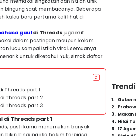
na memakai singkatan dan istilah unik
lain bingung saat membacanya. Beberapa
 kalau baru pertama kali lihat di
bahasa gaul
di Threads
juga ikut
pakai dalam postingan maupun kolom
tan lucu sampai istilah viral, semuanya
menarik untuk diketahui. Yuk, simak daftar
Trendi
di Threads part 1
di Threads part 2
1
.
Gubern
di Threads part 3
2
.
Prabow
3
.
Makan B
 di Threads part 1
4
.
Nilai T
ads, pasti kamu menemukan banyak
5
.
17 Agus
 bikin bingung jika belum terbiasa.