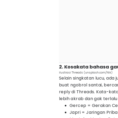
2. Kosakata bahasa gau
ilustrasi Threads (unsplash.com/Nik)
Selain singkatan lucu, ada 
buat ngobrol santai, berc
reply di Threads. Kata-kata
lebih akrab dan gak terlal
Gercep = Gerakan Ce
Japri = Jaringan Priba