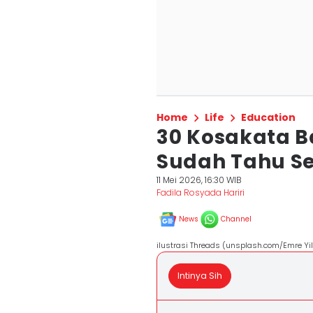
Home
Life
Education
30 Kosakata B
Sudah Tahu S
11 Mei 2026, 16:30 WIB
Fadila Rosyada Hariri
News
Channel
ilustrasi Threads (unsplash.com/Emre Y
Intinya Sih