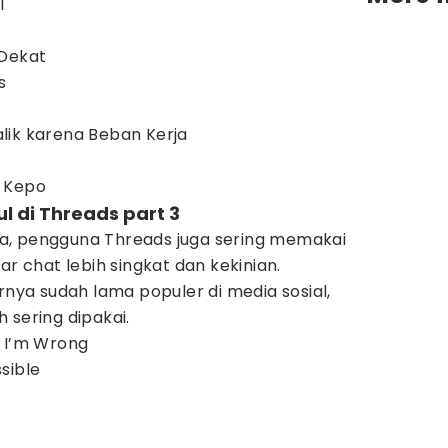
l
 Dekat
s
lik karena Beban Kerja
 Kepo
l di Threads part 3
a, pengguna Threads juga sering memakai
ar chat lebih singkat dan kekinian.
rnya sudah lama populer di media sosial,
 sering dipakai.
f I’m Wrong
sible
t