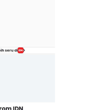
ih seru di
from IDN