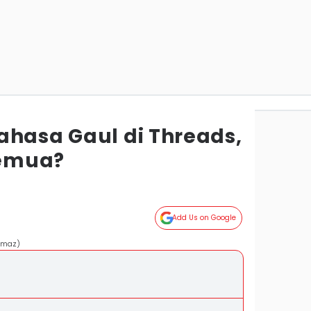
ahasa Gaul di Threads,
emua?
Add Us on Google
ilmaz)