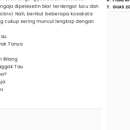
6
.
Piala A
ngaja dipelesetin biar terdengar lucu dan
7
.
GIIAS 2
ngobrol. Nah, berikut beberapa kosakata
ng cukup sering muncul lengkap dengan
Tau
yak Tanya
 Bilang
Nggak Tau
pa?
Aja
ru