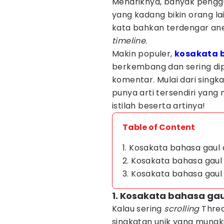
Menariknya, banyak penggu
yang kadang bikin orang 
kata bahkan terdengar aneh
timeline
.
Makin populer,
kosakata
berkembang dan sering di
komentar. Mulai dari singka
punya arti tersendiri yang 
istilah beserta artinya!
Table of Content
1. Kosakata bahasa gaul 
2. Kosakata bahasa gaul 
3. Kosakata bahasa gaul 
1. Kosakata bahasa gaul
Kalau sering
scrolling
Thre
singkatan unik yang mungkin