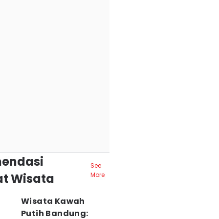
endasi
See
t Wisata
More
Wisata Kawah
Putih Bandung: