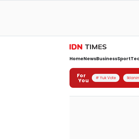
Home
News
Business
Sport
Te
For
# Yuk Vote
Iklanin
You