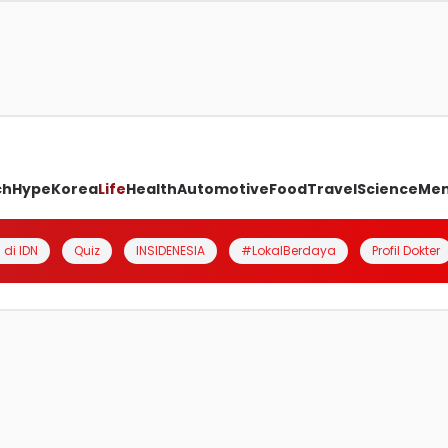
ch
Hype
Korea
Life
Health
Automotive
Food
Travel
Science
Me
 di IDN
Quiz
INSIDENESIA
#LokalBerdaya
Profil Dokter