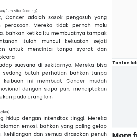
res/Burn After Reading)
k, Cancer adalah sosok pengasuh yang
h perasaan. Mereka tidak pernah malu
ya, bahkan ketika itu membuatnya tampak
ntanan itulah muncul kekuatan sejati
n untuk mencintai tanpa syarat dan
icara.
Tonton leb
dap suasana di sekitarnya. Mereka bisa
g sedang butuh perhatian bahkan tanpa
uri keibuan ini membuat Cancer mudah
sional dengan siapa pun, menciptakan
ukan pada orang lain.
bylon)
g hidup dengan intensitas tinggi. Mereka
dalaman emosi, bahkan yang paling gelap
More 
nta, kehilangan dan semua dirasakan penuh