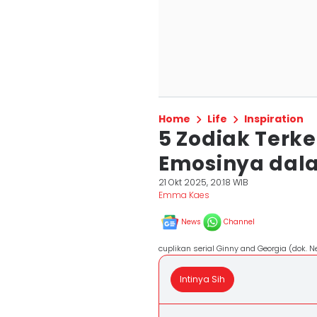
Home
Life
Inspiration
5 Zodiak Terk
Emosinya dal
21 Okt 2025, 20:18 WIB
Emma Kaes
News
Channel
cuplikan serial Ginny and Georgia (dok. N
Intinya Sih