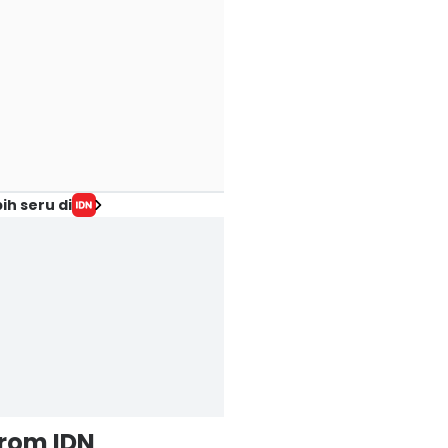
ih seru di
from IDN