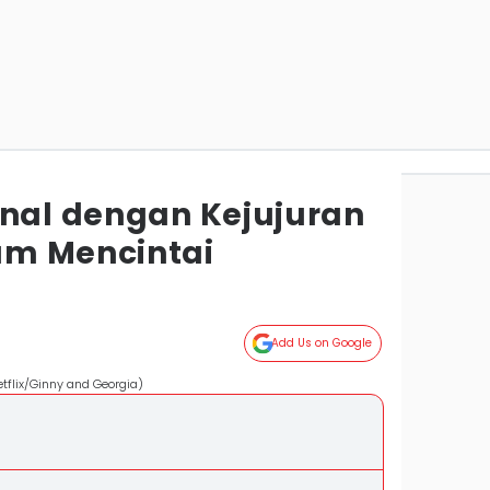
enal dengan Kejujuran
am Mencintai
Add Us on Google
etflix/Ginny and Georgia)