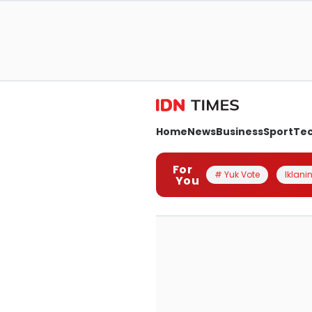
Home
News
Business
Sport
Te
For
# Yuk Vote
Iklanin
You