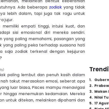
lemahan, melainkan bentuk keberanian
eutuhnya. Ada beberapa
zodiak
yang tidak
a lebih dalam, tapi juga tak ragu untuk
 jujur.
 memiliki empati tinggi, intuisi kuat, dan
api sisi emosional diri mereka sendiri.
an yang paling memahami, pasangan yang
sok yang paling peka terhadap suasana hati
apa saja zodiak terkenal dengan kejujuran
?
Trendi
tty)
iak paling lembut dan penuh kasih dalam
1
.
Gubern
ernah takut merasakan emosi, seberat apa
2
.
Prabow
yang luar biasa, Pisces mampu menavigasi
3
.
Makan B
r hingga menemukan kedamaian. Mereka
4
.
Nilai T
n untuk ditekan, melainkan dipahami dan
5
.
17 Agus