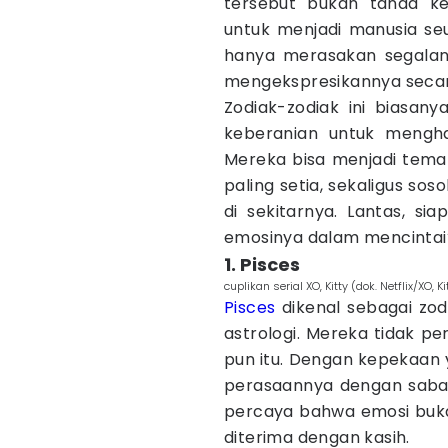
tersebut bukan tanda ke
untuk menjadi manusia s
hanya merasakan segalany
mengekspresikannya secara
Zodiak-zodiak ini biasanya
keberanian untuk menghad
Mereka bisa menjadi tem
paling setia, sekaligus so
di sekitarnya. Lantas, si
emosinya dalam mencintai
1. Pisces
cuplikan serial XO, Kitty (dok. Netflix/XO, Ki
Pisces
dikenal sebagai zod
astrologi. Mereka tidak p
pun itu. Dengan kepekaan 
perasaannya dengan saba
percaya bahwa emosi buka
diterima dengan kasih.