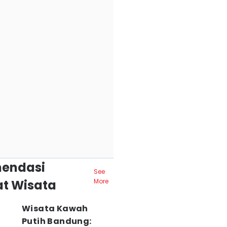
endasi
See
t Wisata
More
Wisata Kawah
Putih Bandung: