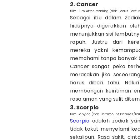
2. Cancer
film Burn After Reading (dok. Focus Featu
Sebagai ibu dalam zodia
hidupnya digerakkan ole
menunjukkan sisi lembutn
rapuh. Justru dari kere
mereka yakni kemampua
memahami tanpa banyak b
Cancer sangat peka terha
merasakan jika seseoran
harus diberi tahu. Nal
membangun keintiman emo
rasa aman yang sulit ditem
3. Scorpio
film Babylon (dok. Paramount Pictures/Ba
Scorpio
adalah zodiak yan
tidak takut menyelami ke
sekalipun. Rasa sakit, ci