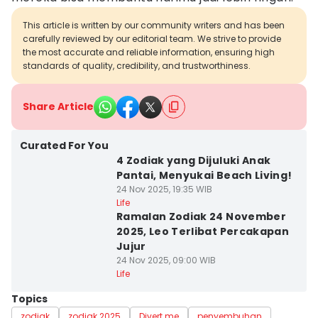
This article is written by our community writers and has been
carefully reviewed by our editorial team. We strive to provide
the most accurate and reliable information, ensuring high
standards of quality, credibility, and trustworthiness.
Share Article
Curated For You
4 Zodiak yang Dijuluki Anak
Pantai, Menyukai Beach Living!
24 Nov 2025, 19:35 WIB
Life
Ramalan Zodiak 24 November
2025, Leo Terlibat Percakapan
Jujur
24 Nov 2025, 09:00 WIB
Life
Topics
zodiak
zodiak 2025
Divert me
penyembuhan