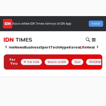
Baca artikel
IDN Times
lainnya di IDN App
Install
Home
News
Business
Sport
Tech
Hype
Korea
Life
Health
Aut
For
# Yuk Vote
Iklanin di IDN
Quiz
INSIDENESIA
You