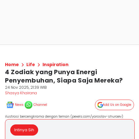
Home
Life
Inspiration
4 Zodiak yang Punya Energi
Penyembuhan, Siapa Saja Mereka?
24 Nov 2025, 21:39 WIB
Shasya Khairana
News
Channel
Add Us on Google
ilustrasi bercengkrama dengan teman (pexels.com/yaroslav-shuraev)
Intinya Sih