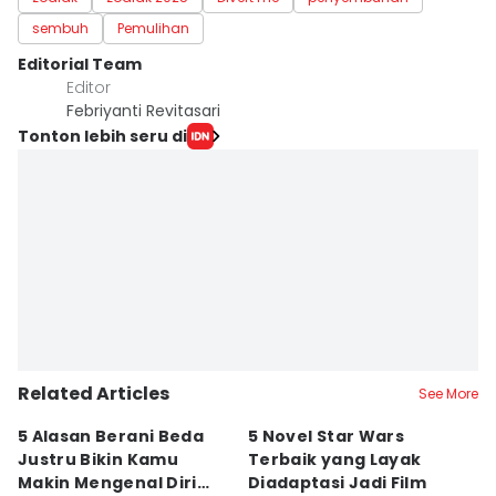
sembuh
Pemulihan
Editorial Team
Editor
Febriyanti Revitasari
Tonton lebih seru di
Related Articles
See More
5 Alasan Berani Beda
5 Novel Star Wars
Q
Justru Bikin Kamu
Terbaik yang Layak
k
Makin Mengenal Diri
Diadaptasi Jadi Film
M