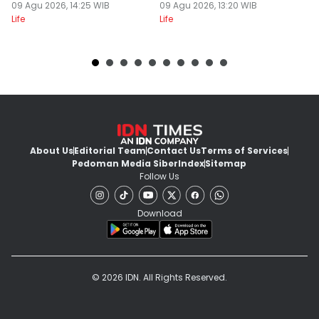
Sendiri
09 Agu 2026, 14:25 WIB
09 Agu 2026, 13:20 WIB
L
09
Life
Life
Lif
About Us
Editorial Team
Contact Us
Terms of Services
Pedoman Media Siber
Index
Sitemap
Follow Us
Download
© 2026 IDN. All Rights Reserved.