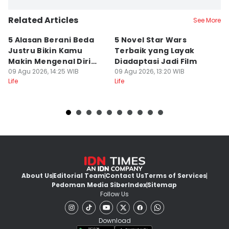
Related Articles
See More
5 Alasan Berani Beda
5 Novel Star Wars
Q
Justru Bikin Kamu
Terbaik yang Layak
k
Makin Mengenal Diri
Diadaptasi Jadi Film
M
Sendiri
09 Agu 2026, 14:25 WIB
09 Agu 2026, 13:20 WIB
L
09
Life
Life
Lif
About Us
Editorial Team
Contact Us
Terms of Services
Pedoman Media Siber
Index
Sitemap
Follow Us
Download