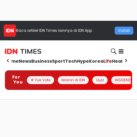
Baca artikel
IDN Times
lainnya di IDN App
Install
Home
News
Business
Sport
Tech
Hype
Korea
Life
Health
Aut
For
# Yuk Vote
Iklanin di IDN
Quiz
INSIDENESIA
You