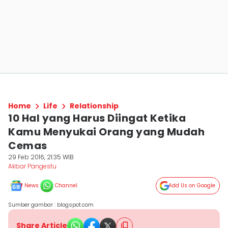
Home
Life
Relationship
10 Hal yang Harus Diingat Ketika
Kamu Menyukai Orang yang Mudah
Cemas
29 Feb 2016, 21:35 WIB
Akbar Pangestu
News
Channel
Add Us on Google
Sumber gambar : blogspot.com
Share Article