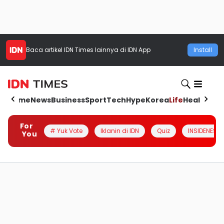
Baca artikel
IDN Times
lainnya di IDN App
Install
Home
News
Business
Sport
Tech
Hype
Korea
Life
Health
Aut
For
# Yuk Vote
Iklanin di IDN
Quiz
INSIDENESIA
You