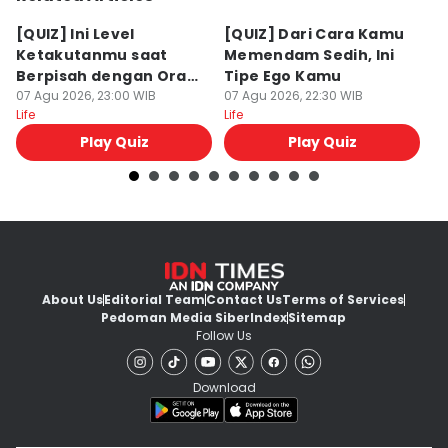
[QUIZ] Ini Level
[QUIZ] Dari Cara Kamu
[Q
Ketakutanmu saat
Memendam Sedih, Ini
Up
Berpisah dengan Orang
Tipe Ego Kamu
K
Lain
07 Agu 2026, 23:00 WIB
07 Agu 2026, 22:30 WIB
07
Life
Life
Lif
Play Quiz
Play Quiz
About Us
Editorial Team
Contact Us
Terms of Services
Pedoman Media Siber
Index
Sitemap
Follow Us
Download