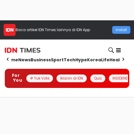
Baca artikel
IDN Times
lainnya di IDN App
Install
Home
News
Business
Sport
Tech
Hype
Korea
Life
Health
Aut
For
# Yuk Vote
Iklanin di IDN
Quiz
INSIDENESIA
You