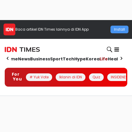
Baca artikel
IDN Times
lainnya di IDN App
Install
Home
News
Business
Sport
Tech
Hype
Korea
Life
Health
Aut
For
# Yuk Vote
Iklanin di IDN
Quiz
INSIDENESIA
You