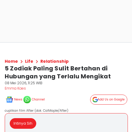
Home
Life
Relationship
5 Zodiak Paling Sulit Bertahan di
Hubungan yang Terlalu Mengikat
08 Mei 2026, 11:25 WIB
Emma Kaes
News
Channel
Add Us on Google
cuplikan film After (dok. CalMaple/After)
Intinya Sih