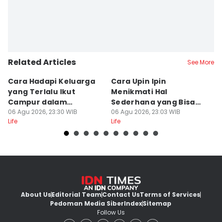
Related Articles
See More
Cara Hadapi Keluarga
Cara Upin Ipin
7 
yang Terlalu Ikut
Menikmati Hal
F
Campur dalam
Sederhana yang Bisa
b
Persiapan Nikah
06 Agu 2026, 23:30 WIB
Ditiru oleh Gen Z
06 Agu 2026, 23:03 WIB
A
06
Life
Life
Lif
About Us
Editorial Team
Contact Us
Terms of Services
Pedoman Media Siber
Index
Sitemap
Follow Us