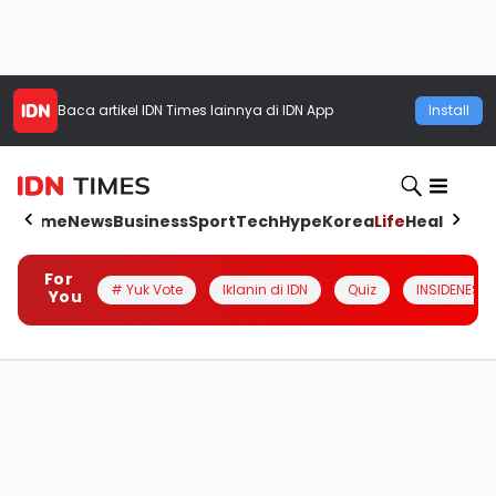
Baca artikel
IDN Times
lainnya di IDN App
Install
Home
News
Business
Sport
Tech
Hype
Korea
Life
Health
Aut
For
# Yuk Vote
Iklanin di IDN
Quiz
INSIDENESIA
You