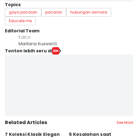
Topics
gaya pacaran
pacaran
hubungan asmara
Educate me
Editorial Team
Editor
Marliana Kuswanti
Tonton lebih seru di
Related Articles
See More
7 Koleksi Klasik Elegan
5 Kesalahan saat
A