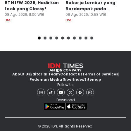
BTN IFW 2026, Hadirkan
Bekerja Lembur yang
B
Look yang Classy!
Berdampak pada
S
08 Agu 2026, 11:00 WIB
Produktivitas
08 Agu 2026, 10:58 WIB
08
Life
Life
Lif
About Us
Editorial Team
Contact Us
Terms of Services
Pedoman Media Siber
Index
Sitemap
Follow Us
Download
© 2026 IDN. All Rights Reserved.