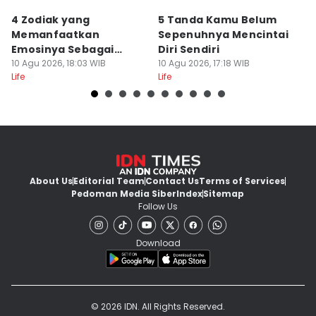
4 Zodiak yang
5 Tanda Kamu Belum
8
Memanfaatkan
Sepenuhnya Mencintai
S
Emosinya Sebagai
Diri Sendiri
D
Senjata, Manipulatif?
10 Agu 2026, 18:03 WIB
10 Agu 2026, 17:18 WIB
M
10
Life
Life
Lif
M
About Us
Editorial Team
Contact Us
Terms of Services
Pedoman Media Siber
Index
Sitemap
Follow Us
Download
© 2026 IDN. All Rights Reserved.