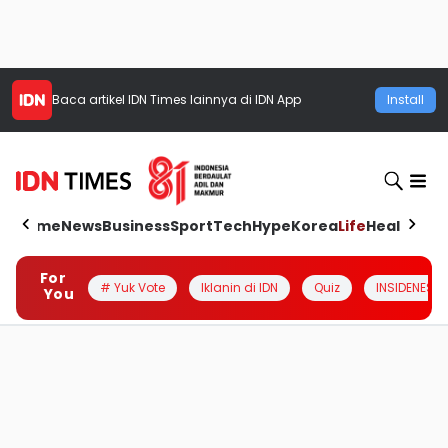
Baca artikel
IDN Times
lainnya di IDN App
Install
Home
News
Business
Sport
Tech
Hype
Korea
Life
Health
Aut
For
# Yuk Vote
Iklanin di IDN
Quiz
INSIDENESIA
You