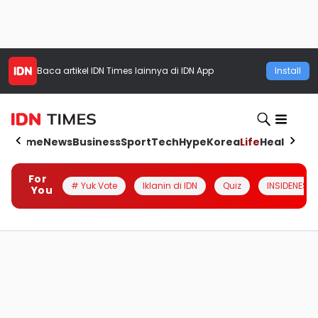
Baca artikel
IDN Times
lainnya di IDN App
Install
Home
News
Business
Sport
Tech
Hype
Korea
Life
Health
Aut
For
# Yuk Vote
Iklanin di IDN
Quiz
INSIDENESIA
You