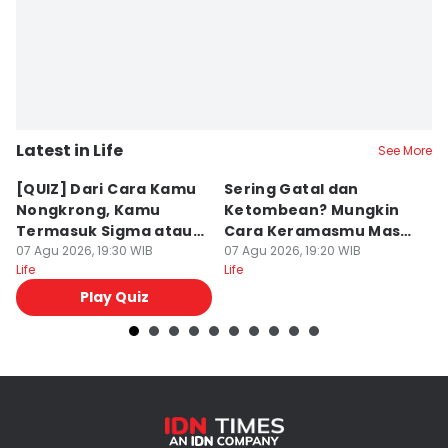
Latest in Life
See More
[QUIZ] Dari Cara Kamu
Sering Gatal dan
7
Nongkrong, Kamu
Ketombean? Mungkin
a
Termasuk Sigma atau
Cara Keramasmu Masih
B
Alpha?
07 Agu 2026, 19:30 WIB
Keliru
07 Agu 2026, 19:20 WIB
07
Life
Life
Lif
Play Quiz