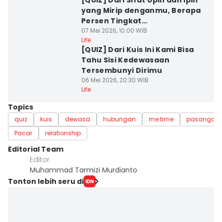
[QUIZ] Dari Sifat Upin dan Ipin
yang Mirip denganmu, Berapa
Persen Tingkat
Kedewasaanmu?
07 Mei 2026, 10:00 WIB
Life
[QUIZ] Dari Kuis Ini Kami Bisa
Tahu Sisi Kedewasaan
Tersembunyi Dirimu
06 Mei 2026, 20:30 WIB
Life
Topics
quiz
kuis
dewasa
hubungan
me time
pasangan
Pacar
relationship
Editorial Team
Editor
Muhammad Tarmizi Murdianto
Tonton lebih seru di