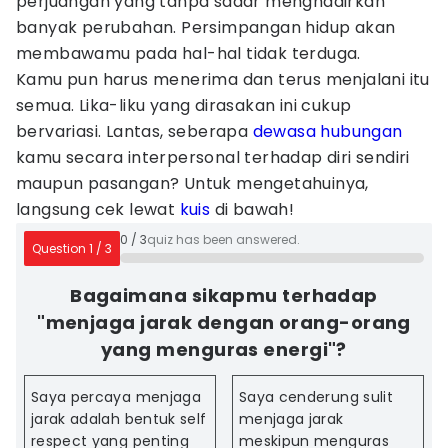
perjuangan yang tanpa sadar menghadirkan
banyak perubahan. Persimpangan hidup akan
membawamu pada hal-hal tidak terduga.
Kamu pun harus menerima dan terus menjalani itu
semua. Lika-liku yang dirasakan ini cukup
bervariasi. Lantas, seberapa
dewasa
hubungan
kamu secara interpersonal terhadap diri sendiri
maupun pasangan? Untuk mengetahuinya,
langsung cek lewat
kuis
di bawah!
0
/
3
quiz has been answered.
Question
1
/
3
Bagaimana sikapmu terhadap
"menjaga jarak dengan orang-orang
yang menguras energi"?
Saya percaya menjaga
Saya cenderung sulit
jarak adalah bentuk self
menjaga jarak
respect yang penting
meskipun menguras