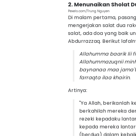
2. Menunaikan Sholat D
Pexels.com/Trung Nguyen
Di malam pertama, pasang
mengerjakan salat dua rak
salat, ada doa yang baik un
Abdurrazzaq. Berikut lafaln
Allahumma baarik lii fi
Allahummazuqnii min
baynanaa maa jama'ta 
farraqta ilaa khairin
.
Artinya:
"Ya Allah, berikanlah 
berkahilah mereka den
rezeki kepadaku lanta
kepada mereka lantara
(berdua) dalam kebai