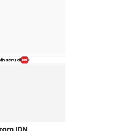
ih seru di
from IDN