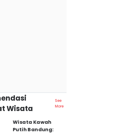
endasi
See
t Wisata
More
Wisata Kawah
Putih Bandung: