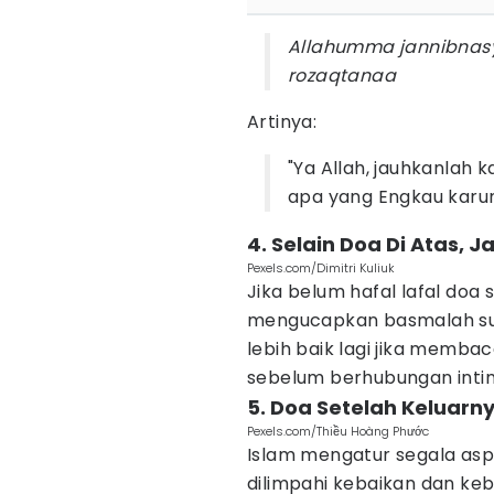
Allahumma jannibnasy
rozaqtanaa
Artinya:
"Ya Allah, jauhkanlah 
apa yang Engkau karun
4. Selain Doa Di Atas,
Pexels.com/Dimitri Kuliuk
Jika belum hafal lafal doa
mengucapkan basmalah su
lebih baik lagi jika membac
sebelum berhubungan inti
5. Doa Setelah Keluarn
Pexels.com/Thiều Hoàng Phước
Islam mengatur segala as
dilimpahi kebaikan dan k