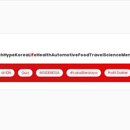
ch
Hype
Korea
Life
Health
Automotive
Food
Travel
Science
Me
 di IDN
Quiz
INSIDENESIA
#LokalBerdaya
Profil Dokter