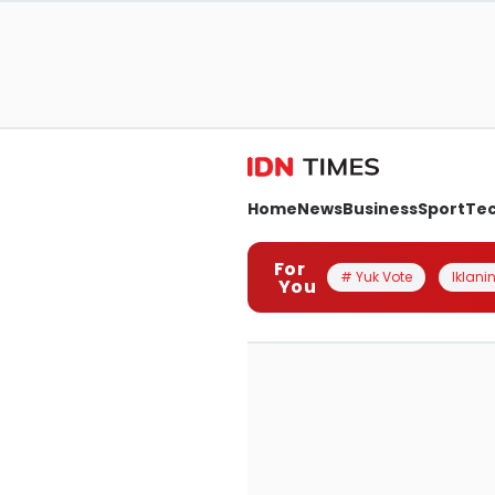
Home
News
Business
Sport
Te
For
# Yuk Vote
Iklanin
You