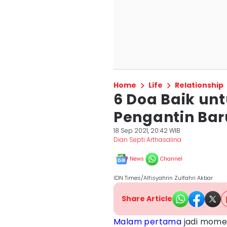
Home
Life
Relationship
6 Doa Baik un
Pengantin Bar
18 Sep 2021, 20:42 WIB
Dian Septi Arthasalina
News
Channel
IDN Times/Alfisyahrin Zulfahri Akbar
Share Article
Malam pertama
jadi momen