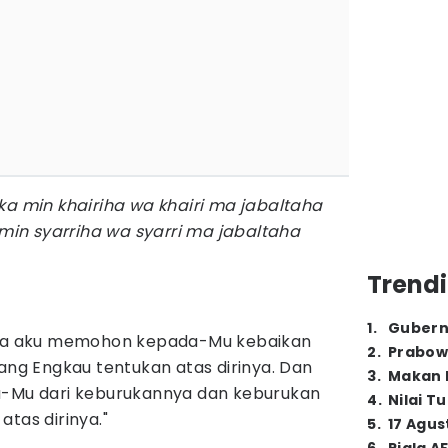
ka min khairiha wa khairi ma jabaltaha
 min syarriha wa syarri ma jabaltaha
Trendi
1
.
Gubern
nya aku memohon kepada-Mu kebaikan
2
.
Prabow
ang Engkau tentukan atas dirinya. Dan
3
.
Makan B
a-Mu dari keburukannya dan keburukan
4
.
Nilai T
tas dirinya."
5
.
17 Agus