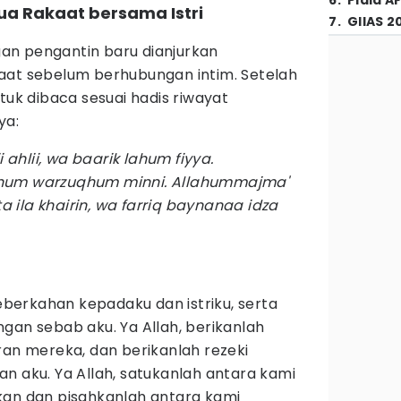
6
.
Piala A
ua Rakaat bersama Istri
7
.
GIIAS 2
an pengantin baru dianjurkan
aat sebelum berhubungan intim. Setelah
tuk dibaca sesuai hadis riwayat
ya:
i ahlii, wa baarik lahum fiyya.
hum warzuqhum minni. Allahummajma'
ila khairin, wa farriq baynanaa idza
keberkahan kepadaku dan istriku, serta
gan sebab aku. Ya Allah, berikanlah
ran mereka, dan berikanlah rezeki
n aku. Ya Allah, satukanlah antara kami
kan dan pisahkanlah antara kami