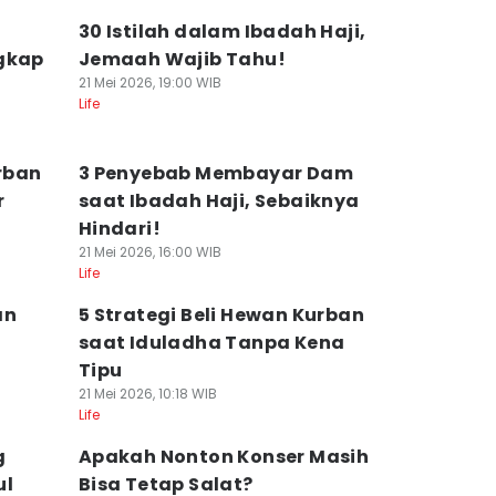
30 Istilah dalam Ibadah Haji,
ngkap
Jemaah Wajib Tahu!
21 Mei 2026, 19:00 WIB
Life
rban
3 Penyebab Membayar Dam
r
saat Ibadah Haji, Sebaiknya
Hindari!
21 Mei 2026, 16:00 WIB
Life
an
5 Strategi Beli Hewan Kurban
saat Iduladha Tanpa Kena
Tipu
21 Mei 2026, 10:18 WIB
Life
g
Apakah Nonton Konser Masih
ul
Bisa Tetap Salat?