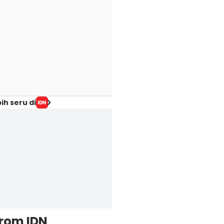
ih seru di
from IDN