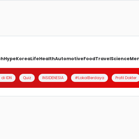
ch
Hype
Korea
Life
Health
Automotive
Food
Travel
Science
Me
 di IDN
Quiz
INSIDENESIA
#LokalBerdaya
Profil Dokter