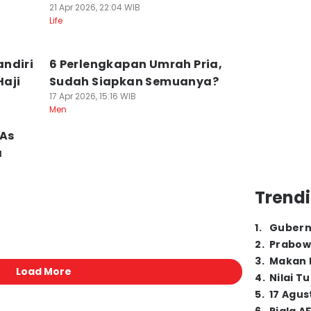
21 Apr 2026, 22:04 WIB
Life
ndiri
6 Perlengkapan Umrah Pria,
Haji
Sudah Siapkan Semuanya?
17 Apr 2026, 15:16 WIB
Men
 As
a
Trendi
1
.
Gubern
2
.
Prabow
3
.
Makan B
Load More
4
.
Nilai T
5
.
17 Agus