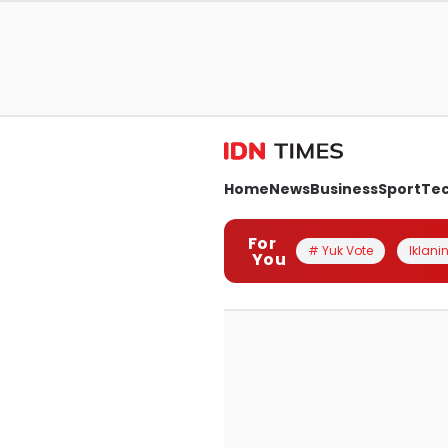
Home
News
Business
Sport
Te
For
# Yuk Vote
Iklanin
You