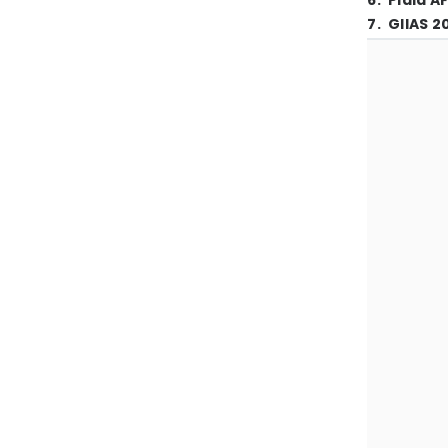
6
.
Piala A
7
.
GIIAS 2