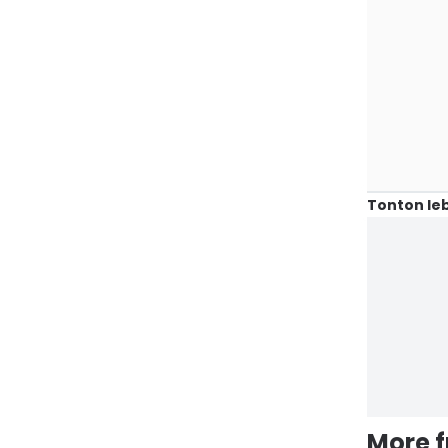
Tonton leb
More 