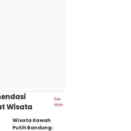
endasi
See
t Wisata
More
Wisata Kawah
Putih Bandung: