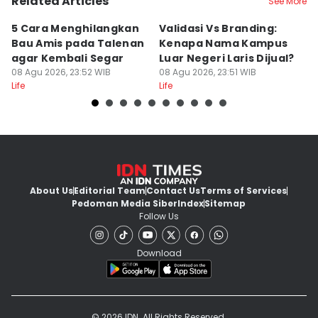
Related Articles
See More
5 Cara Menghilangkan
Validasi Vs Branding:
6
Bau Amis pada Talenan
Kenapa Nama Kampus
F
agar Kembali Segar
Luar Negeri Laris Dijual?
T
08 Agu 2026, 23:52 WIB
08 Agu 2026, 23:51 WIB
M
08
Life
Life
Lif
About Us
Editorial Team
Contact Us
Terms of Services
Pedoman Media Siber
Index
Sitemap
Follow Us
Download
© 2026 IDN. All Rights Reserved.