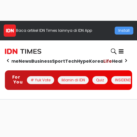
Baca artikel
IDN Times
lainnya di IDN App
Install
Home
News
Business
Sport
Tech
Hype
Korea
Life
Health
Aut
For
# Yuk Vote
Iklanin di IDN
Quiz
INSIDENESIA
You