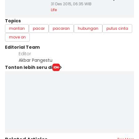
Tak Ingin Kembali Padamu
31 Des 2015, 06:35 WIB
Life
Topics
mantan
pacar
pacaran
hubungan
putus cinta
move on
Editorial Team
Editor
Akbar Pangestu
Tonton lebih seru di