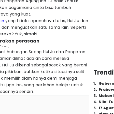
n Pangeran Agung Ian. Di balik konflik
kkan bagaimana cinta bisa tumbuh
aya yang kuat.
an
yang tidak sepenuhnya tulus, Hui Ju dan
i dan menguatkan satu sama lain. Seperti
reka? Yuk, simak!
arakan perasaan
 Crown)
uat hubungan Seong Hui Ju dan Pangeran
yaman dilihat adalah cara mereka
. Hui Ju dikenal sebagai sosok yang berani
Trendi
pikirkan, bahkan ketika situasinya sulit
dak memilih diam hanya demi menjaga
1
.
Gubern
tu juga Ian, yang perlahan belajar untuk
2
.
Prabow
saannya sendiri.
3
.
Makan B
4
.
Nilai T
5
.
17 Agus