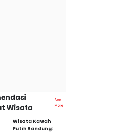
endasi
See
t Wisata
More
Wisata Kawah
Putih Bandung: