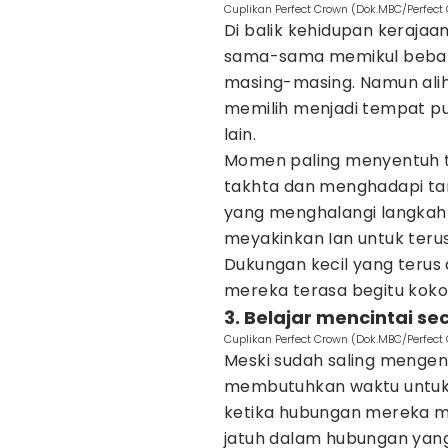
Cuplikan Perfect Crown (Dok.MBC/Perfect
Di balik kehidupan kerajaa
sama-sama memikul beban 
masing-masing. Namun alih-
memilih menjadi tempat p
lain.
Momen paling menyentuh te
takhta dan menghadapi tan
yang menghalangi langkahnya
meyakinkan Ian untuk ter
Dukungan kecil yang terus
mereka terasa begitu kokoh
3. Belajar mencintai s
Cuplikan Perfect Crown (Dok.MBC/Perfect
Meski sudah saling mengena
membutuhkan waktu untuk
ketika hubungan mereka m
jatuh dalam hubungan yang