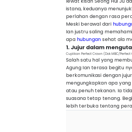
lewat kisah Seong Hui Ju da
istana, keduanya menunju
perlahan dengan rasa perc
Meski berawal dari
hubung
Ian justru saling memaham
apa
hubungan
sehat ala me
1. Jujur dalam mengut
Cuplikan Perfect Crown (Dok.MBC/Perfect
Salah satu hal yang memb
Agung Ian terasa begitu n
berkomunikasi dengan jujur
mengungkapkan apa yang ia 
atau penuh tekanan. Ia ti
suasana tetap tenang. Begi
lebih terbuka tentang pera