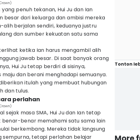
 Crown)
n yang penuh tekanan, Hui Ju dan Ian
besar dari keluarga dan ambisi mereka
alih berjalan sendiri, keduanya justru
ulang dan sumber kekuatan satu sama
rlihat ketika Ian harus mengambil alih
ggung jawab besar. Di saat banyak orang
Tonton leb
, Hui Ju tetap berdiri di sisinya,
us maju dan berani menghadapi semuanya.
 diberikan itulah yang membuat hubungan
 dan tulus.
ecara perlahan
 Crown)
l sejak masa SMA, Hui Ju dan Ian tetap
 benar-benar memahami satu sama lain
ulai berkembang. Mereka tidak langsung
More 
 sempurna, tetapi perlahan belajar