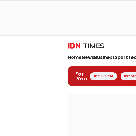
Home
News
Business
Sport
Te
For
# Yuk Vote
Iklanin
You