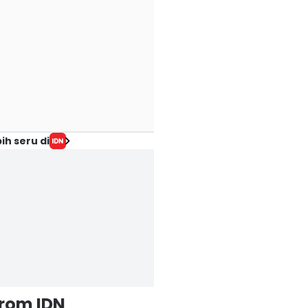
ih seru di
from IDN