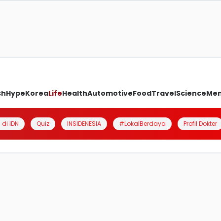
ch
Hype
Korea
Life
Health
Automotive
Food
Travel
Science
Me
 di IDN
Quiz
INSIDENESIA
#LokalBerdaya
Profil Dokter