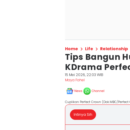
Home
Life
Relationship
Tips Bangun H
KDrama Perfec
15 Mei 2026, 22:03 WIB
Maya Fahel
News
Channel
Cuplikan Perfect Crown (Dok.MBC/Perfect
Intinya Sih