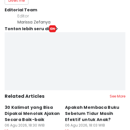
Divert me
Editorial Team
Editor
Marissa Zefanya
Tonton lebih seru di
Related Articles
See More
30 Kalimat yang Bisa
Apakah Membaca Buku
3
Dipakai Menolak Ajakan
Sebelum Tidur Masih
d
Secara Baik-baik
Efektif untuk Anak?
B
06 Agu 2026, 18:30 WIB
06 Agu 2026, 18:03 WIB
06