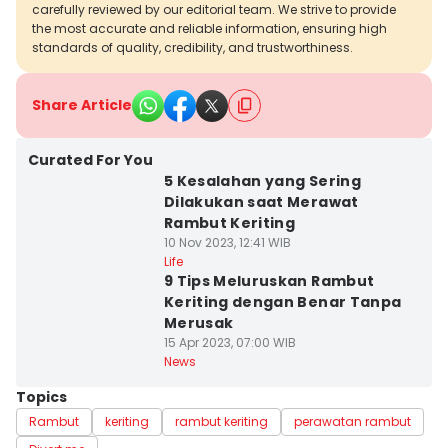
carefully reviewed by our editorial team. We strive to provide
the most accurate and reliable information, ensuring high
standards of quality, credibility, and trustworthiness.
Share Article
Curated For You
5 Kesalahan yang Sering
Dilakukan saat Merawat
Rambut Keriting
10 Nov 2023, 12:41 WIB
Life
9 Tips Meluruskan Rambut
Keriting dengan Benar Tanpa
Merusak
15 Apr 2023, 07:00 WIB
News
Topics
Rambut
keriting
rambut keriting
perawatan rambut