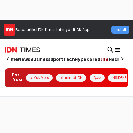
Baca artikel
IDN Times
lainnya di IDN App
Install
Home
News
Business
Sport
Tech
Hype
Korea
Life
Health
Aut
For
# Yuk Vote
Iklanin di IDN
Quiz
INSIDENESIA
You