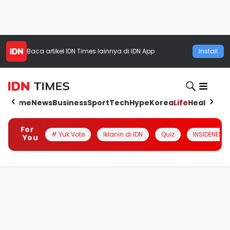
Baca artikel
IDN Times
lainnya di IDN App
Install
Home
News
Business
Sport
Tech
Hype
Korea
Life
Health
Aut
For
# Yuk Vote
Iklanin di IDN
Quiz
INSIDENESIA
You