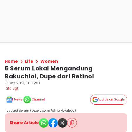
Home
Life
Women
5 Serum Lokal Mengandung
Bakuchiol, Dupe dari Retinol
13 Des 2021, 19:18 WIB
Rita Sgt
News
Channel
Add Us on Google
ilustrasi serum (pexels.com/Polina Kovaleva)
Share Article