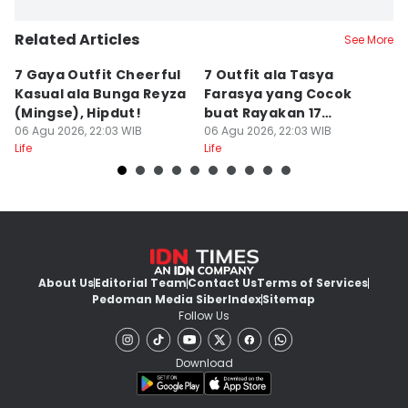
Related Articles
See More
7 Gaya Outfit Cheerful
7 Outfit ala Tasya
8
Kasual ala Bunga Reyza
Farasya yang Cocok
L
(Mingse), Hipdut!
buat Rayakan 17
A
06 Agu 2026, 22:03 WIB
Agustus, Kece!
06 Agu 2026, 22:03 WIB
06
Life
Life
Lif
About Us
Editorial Team
Contact Us
Terms of Services
Pedoman Media Siber
Index
Sitemap
Follow Us
Download