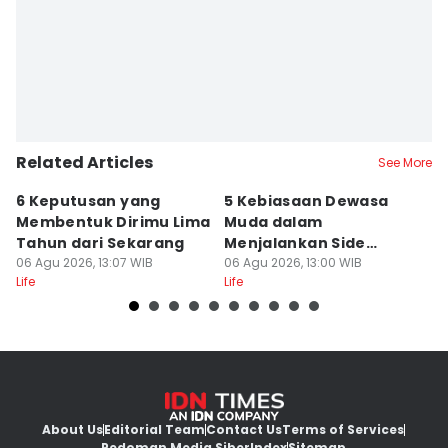
Related Articles
See More
6 Keputusan yang
5 Kebiasaan Dewasa
5 
Membentuk Dirimu Lima
Muda dalam
M
Tahun dari Sekarang
Menjalankan Side
T
06 Agu 2026, 13:07 WIB
Hustle Online, Relate?
06 Agu 2026, 13:00 WIB
06
Life
Life
Lif
About Us
Editorial Team
Contact Us
Terms of Services
Pedoman Media Siber
Index
Sitemap