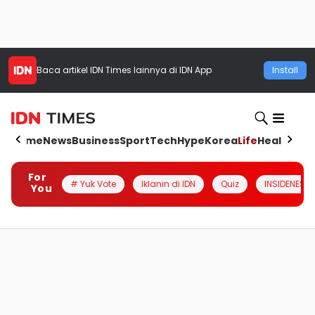
Baca artikel
IDN Times
lainnya di IDN App
Install
Home
News
Business
Sport
Tech
Hype
Korea
Life
Health
Aut
For
# Yuk Vote
Iklanin di IDN
Quiz
INSIDENESIA
You