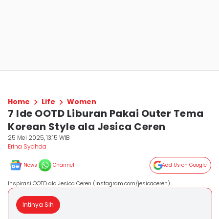
Home
Life
Women
7 Ide OOTD Liburan Pakai Outer Tema
Korean Style ala Jesica Ceren
25 Mei 2025, 13:15 WIB
Erina Syahda
News
Channel
Add Us on Google
Inspirasi OOTD ala Jesica Ceren (instagram.com/jesicaceren)
Intinya Sih