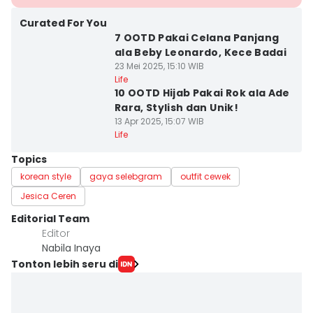
Curated For You
7 OOTD Pakai Celana Panjang
ala Beby Leonardo, Kece Badai
23 Mei 2025, 15:10 WIB
Life
10 OOTD Hijab Pakai Rok ala Ade
Rara, Stylish dan Unik!
13 Apr 2025, 15:07 WIB
Life
Topics
korean style
gaya selebgram
outfit cewek
Jesica Ceren
Editorial Team
Editor
Nabila Inaya
Tonton lebih seru di