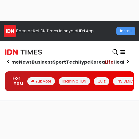
Baca artikel
IDN Times
lainnya di IDN App
Install
Home
News
Business
Sport
Tech
Hype
Korea
Life
Health
Aut
For
# Yuk Vote
Iklanin di IDN
Quiz
INSIDENESIA
You