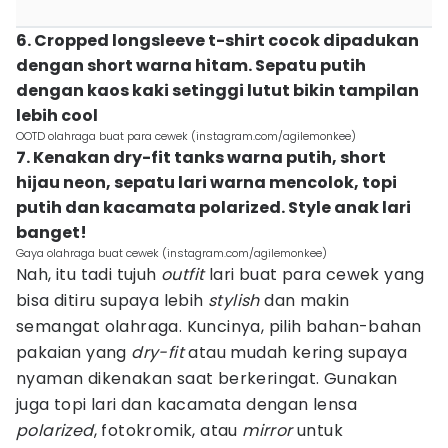
6. Cropped longsleeve t-shirt cocok dipadukan
dengan short warna hitam. Sepatu putih
dengan kaos kaki setinggi lutut bikin tampilan
lebih cool
OOTD olahraga buat para cewek (instagram.com/agilemonkee)
7. Kenakan dry-fit tanks warna putih, short
hijau neon, sepatu lari warna mencolok, topi
putih dan kacamata polarized. Style anak lari
banget!
Gaya olahraga buat cewek (instagram.com/agilemonkee)
Nah, itu tadi tujuh
outfit
lari buat para cewek yang
bisa ditiru supaya lebih
stylish
dan makin
semangat olahraga. Kuncinya, pilih bahan-bahan
pakaian yang
dry-fit
atau mudah kering supaya
nyaman dikenakan saat berkeringat. Gunakan
juga topi lari dan kacamata dengan lensa
polarized
, fotokromik, atau
mirror
untuk