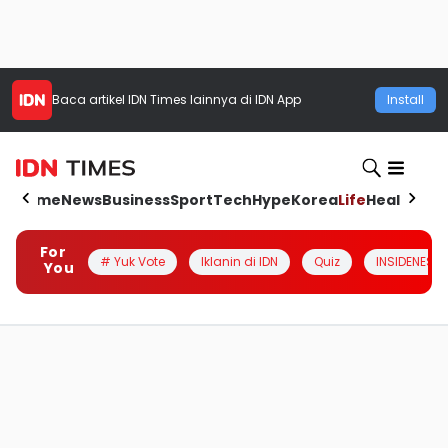
Baca artikel
IDN Times
lainnya di IDN App
Install
Home
News
Business
Sport
Tech
Hype
Korea
Life
Health
Aut
For
# Yuk Vote
Iklanin di IDN
Quiz
INSIDENESIA
You