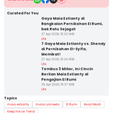
Curated For You
Gaya Maia Estianty di
Rangkaian Pernikahan El Rumi,
bak Ratu Sejagat
27 Apr 2026, 15:02 WIB
Life
7 Gaya Maia Estianty vs. Shendy
di Pernikahan El-Syifa,
Memikat!
27 Apr 2026, 16:24 WIB
Life
Tembus 3 Miliar, Ini Cincin
Berlian Maia Estianty di
Pengajian El Rumi
25 Apr 2026, 16:37 WIB
Life
Topics
maia estianty
mulan jameela
El Rumi
Akad Nikah
Keep me on Trend