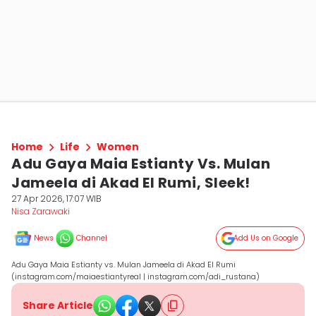
Home
Life
Women
Adu Gaya Maia Estianty Vs. Mulan
Jameela di Akad El Rumi, Sleek!
27 Apr 2026, 17:07 WIB
Nisa Zarawaki
News
Channel
Add Us on Google
Adu Gaya Maia Estianty vs. Mulan Jameela di Akad El Rumi
(instagram.com/maiaestiantyreal | instagram.com/adi_rustana)
Share Article