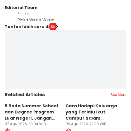
Editorial Team
Editor
Pinka Wima Wima
Tonton lebih seru di
Related Articles
See More
5 Beda Summer School
Cara Hadapi Keluarga
Ca
dan Degree Program
yang Terlalu Ikut
M
Luar Negeri, Jangan
Campur dalam
S
Salah
07 Agu 2026, 03:04 WIB
Persiapan Nikah
06 Agu 2026, 23:30 WIB
Di
06
Life
Life
Lif