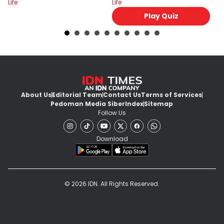
Life
Life
Lif
Tidak?
Play Quiz
About Us
Editorial Team
Contact Us
Terms of Services
Pedoman Media Siber
Index
Sitemap
Follow Us
Download
© 2026 IDN. All Rights Reserved.