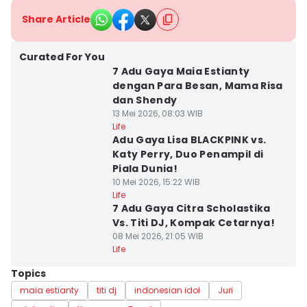
Share Article
Curated For You
7 Adu Gaya Maia Estianty
dengan Para Besan, Mama Risa
dan Shendy
13 Mei 2026, 08:03 WIB
Life
Adu Gaya Lisa BLACKPINK vs.
Katy Perry, Duo Penampil di
Piala Dunia!
10 Mei 2026, 15:22 WIB
Life
7 Adu Gaya Citra Scholastika
Vs. Titi DJ, Kompak Cetarnya!
08 Mei 2026, 21:05 WIB
Life
Topics
maia estianty
titi dj
indonesian idol
Juri