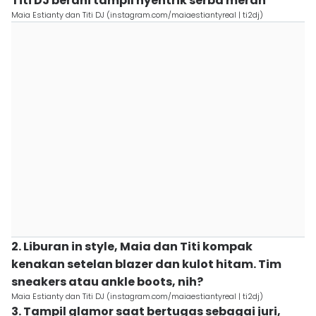
Titi DJ berani tampil nyentrik serba merah
Maia Estianty dan Titi DJ (instagram.com/maiaestiantyreal | ti2dj)
2. Liburan in style, Maia dan Titi kompak
kenakan setelan blazer dan kulot hitam. Tim
sneakers atau ankle boots, nih?
Maia Estianty dan Titi DJ (instagram.com/maiaestiantyreal | ti2dj)
3. Tampil glamor saat bertugas sebagai juri,