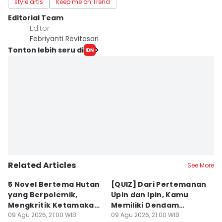
style artis
Keep me on Trend
Editorial Team
Editor
Febriyanti Revitasari
Tonton lebih seru di
Related Articles
See More
5 Novel Bertema Hutan
[QUIZ] Dari Pertemanan
L
yang Berpolemik,
Upin dan Ipin, Kamu
G
Mengkritik Ketamakan
Memiliki Dendam
P
Manusia
09 Agu 2026, 21:00 WIB
Tersembunyi atau
09 Agu 2026, 21:00 WIB
Di
09