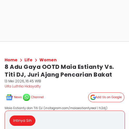
Home
Life
Women
8 Adu Gaya OOTD Maia Estianty Vs.
Titi DJ, Juri Ajang Pencarian Bakat
13 Mei 2026, 16:45 WIB
Ulfa Luthfia Hidayatty
News
Channel
Add Us on Google
Maia Estianty dan Titi DJ (instagram.com/maiaestiantyreal | ti2dj)
Intinya Sih