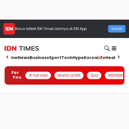
Baca artikel
IDN Times
lainnya di IDN App
Install
Home
News
Business
Sport
Tech
Hype
Korea
Life
Health
Aut
For
# Yuk Vote
Iklanin di IDN
Quiz
INSIDENESIA
You