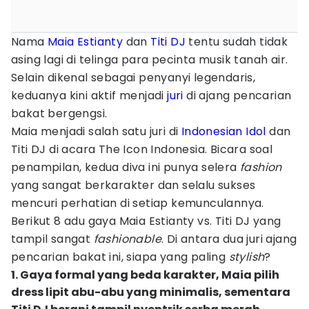
Nama
Maia Estianty
dan
Titi DJ
tentu sudah tidak
asing lagi di telinga para pecinta musik tanah air.
Selain dikenal sebagai penyanyi legendaris,
keduanya kini aktif menjadi
juri
di ajang pencarian
bakat bergengsi.
Maia menjadi salah satu juri di
Indonesian Idol
dan
Titi DJ di acara The Icon Indonesia. Bicara soal
penampilan, kedua diva ini punya selera
fashion
yang sangat berkarakter dan selalu sukses
mencuri perhatian di setiap kemunculannya.
Berikut 8 adu gaya Maia Estianty vs. Titi DJ yang
tampil sangat
fashionable
. Di antara dua juri ajang
pencarian bakat ini, siapa yang paling
stylish
?
1. Gaya formal yang beda karakter, Maia pilih
dress lipit abu-abu yang minimalis, sementara