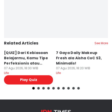
Dina Salma
Related Articles
See More
[QUIZ] Dari Kebiasaan
7 Gaya Daily Makeup
A
Belajarmu, Kamu Tipe
Fresh ala Aisha CoC S3,
B
Perfeksionis atau
Minimalis!
M
Deadliner?
07 Agu 2026, 18:30 WIB
07 Agu 2026, 18:20 WIB
K
07
Life
Life
Lif
Play Quiz