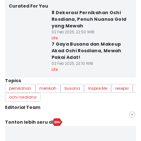
Curated For You
8 Dekorasi Pernikahan Ochi
Rosdiana, Penuh Nuansa Gold
yang Mewah
02 Feb 2025, 22:50 WIB
Life
7 Gaya Busana dan Makeup
Akad Ochi Rosdiana, Mewah
Pakai Adat!
02 Feb 2025, 23:10 WIB
Life
Topics
pernikahan
menikah
busana
Inspire Me
resepsi
m
ochi rosdiana
Editorial Team
Editor
Tonton lebih seru di
Muhammad Tarmizi Murdianto
Editor