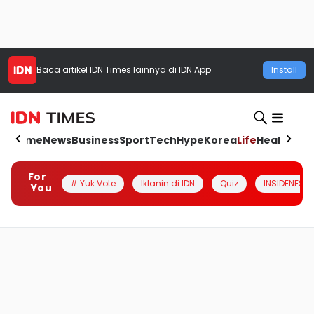
Baca artikel
IDN Times
lainnya di IDN App
Install
Home
News
Business
Sport
Tech
Hype
Korea
Life
Health
Aut
For
# Yuk Vote
Iklanin di IDN
Quiz
INSIDENESIA
You