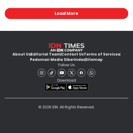
Load More
About Us
Editorial Team
Contact Us
Terms of Services
Pedoman Media Siber
Index
Sitemap
Follow Us
Download
© 2026 IDN. All Rights Reserved.