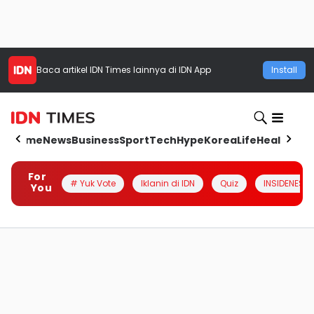
Baca artikel
IDN Times
lainnya di IDN App
Install
Home
News
Business
Sport
Tech
Hype
Korea
Life
Health
Aut
For
# Yuk Vote
Iklanin di IDN
Quiz
INSIDENESIA
You