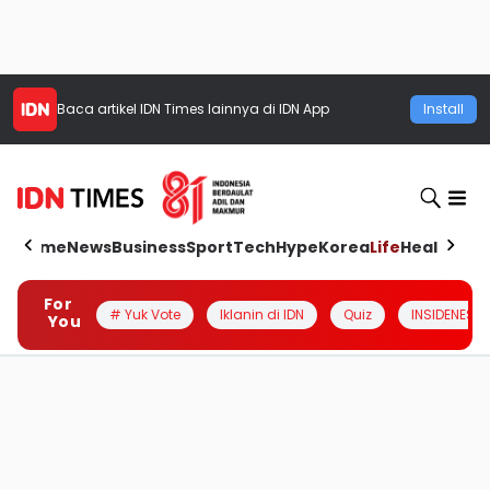
Baca artikel
IDN Times
lainnya di IDN App
Install
Home
News
Business
Sport
Tech
Hype
Korea
Life
Health
Aut
For
# Yuk Vote
Iklanin di IDN
Quiz
INSIDENESIA
You