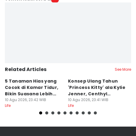
Related Articles
See More
5 Tanaman Hias yang
Konsep Ulang Tahun
5
Cocok di Kamar Tidur,
'Princess Kitty' ala Kylie
S
Bikin Suasana Lebih
Jenner, Centhyl
D
Hidup!
10 Agu 2026, 23:42 WIB
Banget!
10 Agu 2026, 23:41 WIB
K
10
Life
Life
Lif