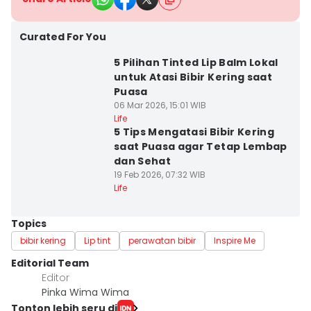
Curated For You
5 Pilihan Tinted Lip Balm Lokal
untuk Atasi Bibir Kering saat
Puasa
06 Mar 2026, 15:01 WIB
Life
5 Tips Mengatasi Bibir Kering
saat Puasa agar Tetap Lembap
dan Sehat
19 Feb 2026, 07:32 WIB
Life
Topics
bibir kering
Lip tint
perawatan bibir
Inspire Me
Editorial Team
Editor
Pinka Wima Wima
Tonton lebih seru di