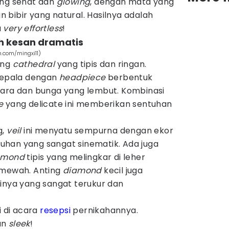
ang sehat dan
glowing
, dengan mata yang
an bibir yang natural. Hasilnya adalah
a
very effortless
!
ah kesan dramatis
m.com/mingxi11)
ang
cathedral
yang tipis dan ringan.
 kepala dengan
headpiece
berbentuk
iara dan bunga yang lembut. Kombinasi
ce
yang delicate ini memberikan sentuhan
g,
veil
ini menyatu sempurna dengan ekor
uruhan yang sangat sinematik. Ada juga
amond
tipis yang melingkar di leher
mewah. Anting
diamond
kecil juga
rinya yang sangat terukur dan
i di acara
resepsi
pernikahannya.
an
sleek
!