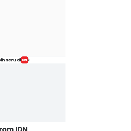
ih seru di
from IDN