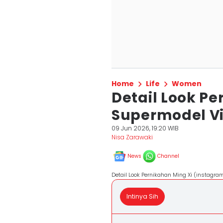
Home
Life
Women
Detail Look Pe
Supermodel Vic
09 Jun 2026, 19:20 WIB
Nisa Zarawaki
News
Channel
Detail Look Pernikahan Ming Xi (instagra
Intinya Sih