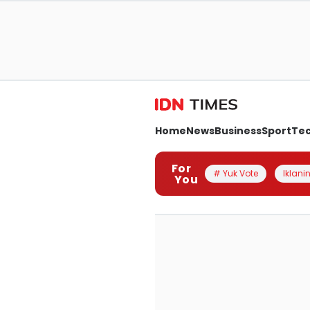
Home
News
Business
Sport
Te
For
# Yuk Vote
Iklanin
You