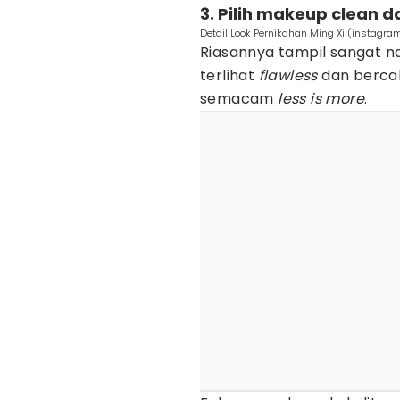
3. Pilih makeup clean d
Detail Look Pernikahan Ming Xi (instagra
Riasannya tampil sangat na
terlihat
flawless
dan berca
semacam
less is more
.