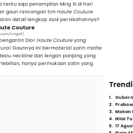
 tentu saja penampilan Ming Xi di hari
an gaun rancangan tim
Haute Couture
ran detail lengkap
look
pernikahannya?
aute Couture
m.com/mingxi11)
 pengantin Dior
Haute Couture
yang
tural
. Gaunnya ini bermaterial
satin matte
teau neckline
dan lengan panjang yang
erlebihan, hanya permukaan satin yang
Trendi
1
.
Gubern
2
.
Prabow
3
.
Makan B
4
.
Nilai T
5
.
17 Agus