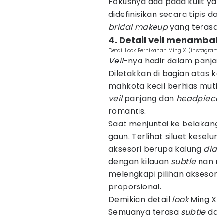
Fokusnya ada pada kulit y
didefinisikan secara tipis d
bridal makeup
yang teras
4. Detail veil menamb
Detail Look Pernikahan Ming Xi (instagra
Veil
-nya hadir dalam panj
Diletakkan di bagian atas
mahkota kecil berhias mut
veil
panjang dan
headpie
romantis.
Saat menjuntai ke belakan
gaun. Terlihat siluet kesel
aksesori berupa kalung
di
dengan kilauan
subtle
nan 
melengkapi pilihan akseso
proporsional.
Demikian detail
look
Ming X
Semuanya terasa
subtle
d