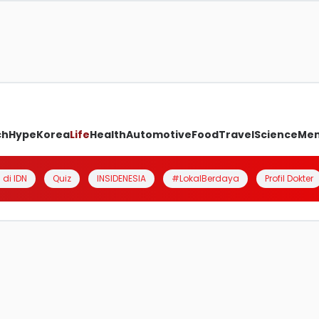
ch
Hype
Korea
Life
Health
Automotive
Food
Travel
Science
Me
 di IDN
Quiz
INSIDENESIA
#LokalBerdaya
Profil Dokter