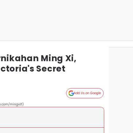
rnikahan Ming Xi,
toria's Secret
Add Us on Google
m.com/mingxi11)