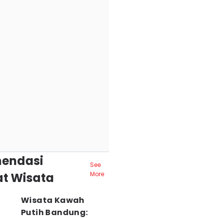
endasi
See
t Wisata
More
Wisata Kawah
Putih Bandung: