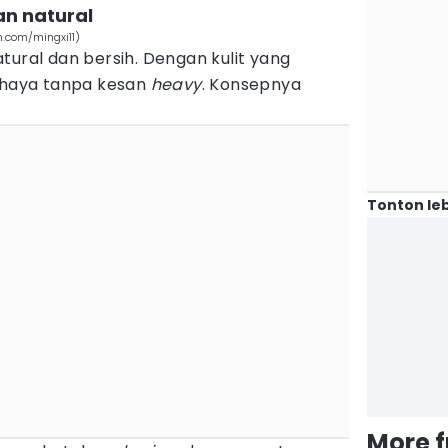
an natural
m.com/mingxi11)
tural dan bersih. Dengan kulit yang
haya tanpa kesan
heavy
. Konsepnya
Tonton leb
More 