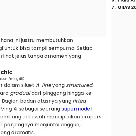
6
.
Piala A
7
.
GIIAS 2
rhana ini justru membutuhkan
ggi untuk bisa tampil sempurna. Setiap
erlihat jelas tanpa ornamen yang
 chic
m.com/mingxi11)
 dalam siluet
A-line
yang
structured
.
cara
gradual
dari pinggang hingga ke
 Bagian badan atasnya yang
fitted
Ming Xi sebagai seorang
supermodel
.
gembang di bawah menciptakan proporsi
r panjangnya menjuntai anggun,
ng dramatis.