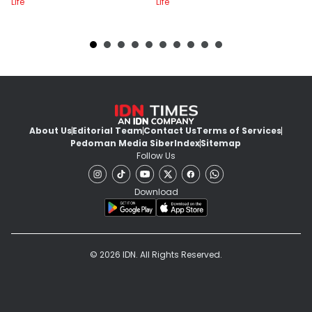
Life
Life
Lif
About Us
Editorial Team
Contact Us
Terms of Services
Pedoman Media Siber
Index
Sitemap
Follow Us
Download
© 2026 IDN. All Rights Reserved.