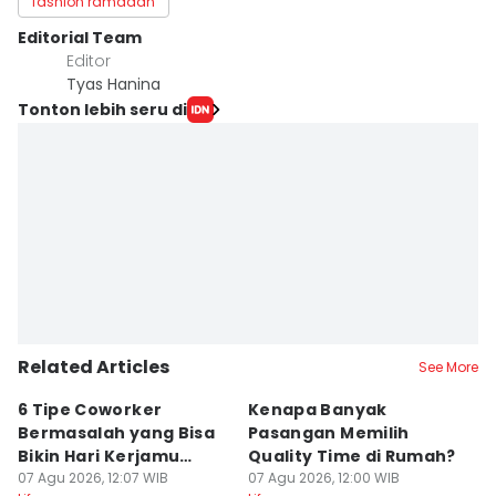
fashion ramadan
Editorial Team
Editor
Tyas Hanina
Tonton lebih seru di
Related Articles
See More
6 Tipe Coworker
Kenapa Banyak
5
Bermasalah yang Bisa
Pasangan Memilih
S
Bikin Hari Kerjamu
Quality Time di Rumah?
D
Menderita
07 Agu 2026, 12:07 WIB
07 Agu 2026, 12:00 WIB
07