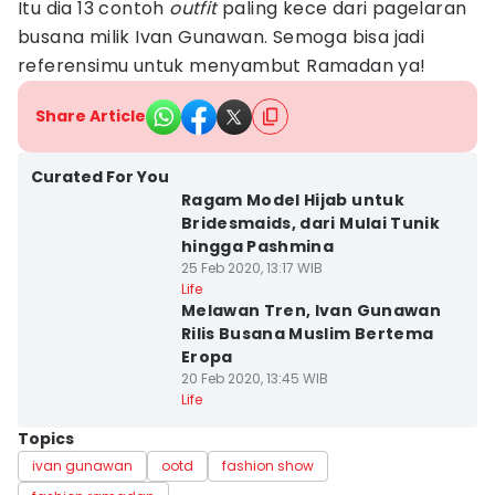
Itu dia 13 contoh
outfit
paling kece dari pagelaran
busana milik Ivan Gunawan. Semoga bisa jadi
referensimu untuk menyambut Ramadan ya!
Share Article
Curated For You
Ragam Model Hijab untuk
Bridesmaids, dari Mulai Tunik
hingga Pashmina
25 Feb 2020, 13:17 WIB
Life
Melawan Tren, Ivan Gunawan
Rilis Busana Muslim Bertema
Eropa
20 Feb 2020, 13:45 WIB
Life
Topics
ivan gunawan
ootd
fashion show