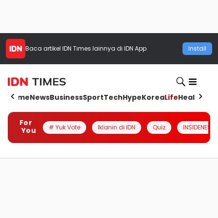
Baca artikel
IDN Times
lainnya di IDN App
Install
Home
News
Business
Sport
Tech
Hype
Korea
Life
Health
Aut
For
# Yuk Vote
Iklanin di IDN
Quiz
INSIDENESIA
You