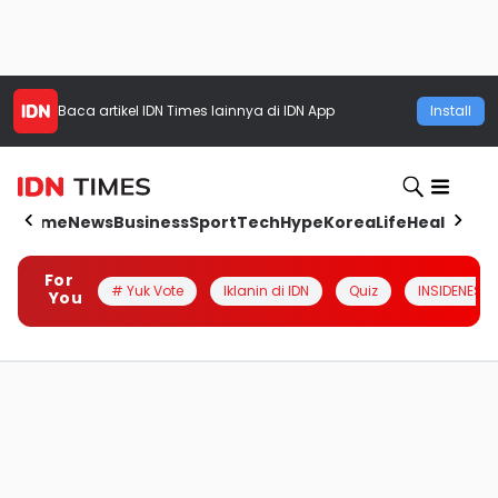
Baca artikel
IDN Times
lainnya di IDN App
Install
Home
News
Business
Sport
Tech
Hype
Korea
Life
Health
Aut
For
# Yuk Vote
Iklanin di IDN
Quiz
INSIDENESIA
You