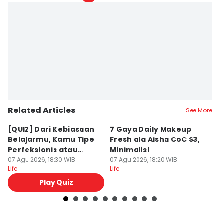
Related Articles
See More
[QUIZ] Dari Kebiasaan
7 Gaya Daily Makeup
A
Belajarmu, Kamu Tipe
Fresh ala Aisha CoC S3,
B
Perfeksionis atau
Minimalis!
M
Deadliner?
07 Agu 2026, 18:30 WIB
07 Agu 2026, 18:20 WIB
K
07
Life
Life
Lif
Play Quiz