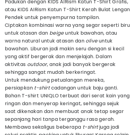
Padukan dengan KIDS AIRism Katun T-Shirt Grafis,
atau KIDS AIRism Katun T-Shirt Kerah Bulat Lengan
Pendek untuk penyempurna tampilan.
Ciptakan kombinasi warna yang segar seperti biru
untuk atasan dan
beige
untuk bawahan, atau
warna natural untuk atasan dan
olive
untuk
bawahan. Liburan jadi makin seru dengan si kecil
yang aktif bergerak dan menjelajah. Dalam
aktivitas
outdoor
, anak jadi banyak bergerak
sehingga sangat mudah berkeringat.
Untuk mendukung petualangan mereka,
persiapkan
t-shirt
cadangan untuk baju ganti.
Bahan T-shirt UNIQLO terbuat dari serat kain yang
ringan dan menyerap keringat, sehingga sejuk
saat dikenakan dan membuat anak tetap segar
sepanjang hari tanpa terganggu rasa gerah.
Membawa sekaligus beberapa
t-shirt
juga jadi
solusi praktis
packing
untuk liburan! Karena selain