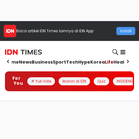
Baca artikel
IDN Times
lainnya di IDN App
Install
Home
News
Business
Sport
Tech
Hype
Korea
Life
Health
Aut
For
# Yuk Vote
Iklanin di IDN
Quiz
INSIDENESIA
You