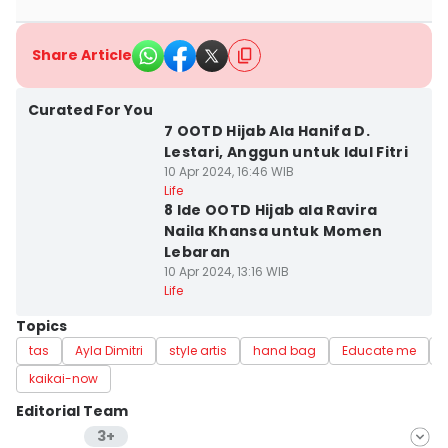
Share Article
Curated For You
7 OOTD Hijab Ala Hanifa D.
Lestari, Anggun untuk Idul Fitri
10 Apr 2024, 16:46 WIB
Life
8 Ide OOTD Hijab ala Ravira
Naila Khansa untuk Momen
Lebaran
10 Apr 2024, 13:16 WIB
Life
Topics
tas
Ayla Dimitri
style artis
hand bag
Educate me
kaikai-now
Editorial Team
3+