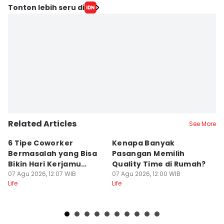
Editor
Tonton lebih seru di
Mayang Ulfah Narimanda
Editor
Angel Rose
Editor
Febriyanti Revitasari
Related Articles
See More
6 Tipe Coworker
Kenapa Banyak
5
Bermasalah yang Bisa
Pasangan Memilih
S
Bikin Hari Kerjamu
Quality Time di Rumah?
D
Menderita
07 Agu 2026, 12:07 WIB
07 Agu 2026, 12:00 WIB
07
Life
Life
Lif