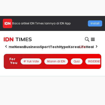
Baca artikel
IDN Times
lainnya di IDN App
Install
Home
News
Business
Sport
Tech
Hype
Korea
Life
Health
Aut
For
# Yuk Vote
Iklanin di IDN
Quiz
INSIDENESIA
You