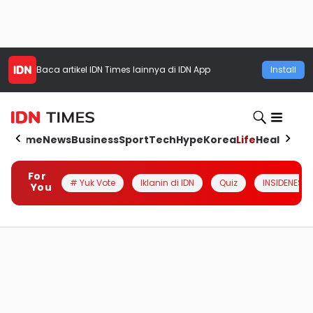
Baca artikel
IDN Times
lainnya di IDN App
Install
Home
News
Business
Sport
Tech
Hype
Korea
Life
Health
Aut
For
# Yuk Vote
Iklanin di IDN
Quiz
INSIDENESIA
You