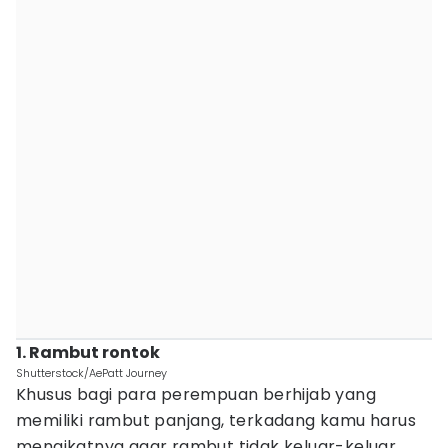
1. Rambut rontok
Shutterstock/AePatt Journey
Khusus bagi para perempuan berhijab yang
memiliki rambut panjang, terkadang kamu harus
mengikatnya agar rambut tidak keluar-keluar.