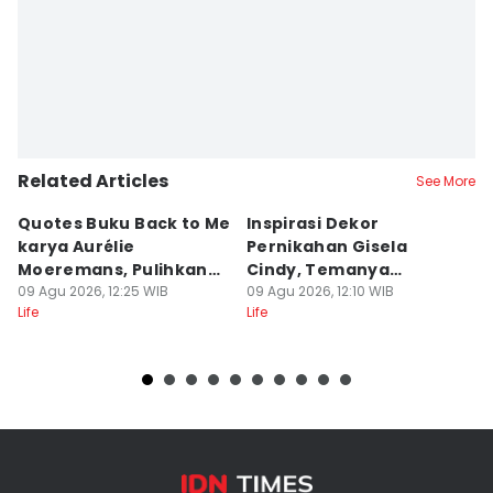
Related Articles
See More
Quotes Buku Back to Me
Inspirasi Dekor
[
karya Aurélie
Pernikahan Gisela
P
Moeremans, Pulihkan
Cindy, Temanya
S
Luka Terdalam
09 Agu 2026, 12:25 WIB
Romantic Garden!
09 Agu 2026, 12:10 WIB
I
09
Life
Life
Lif