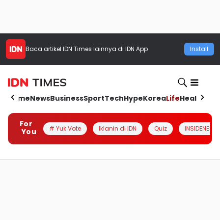
Baca artikel
IDN Times
lainnya di IDN App
Install
Home
News
Business
Sport
Tech
Hype
Korea
Life
Health
Aut
For
# Yuk Vote
Iklanin di IDN
Quiz
INSIDENESIA
You