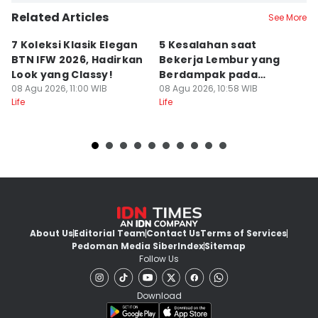
Related Articles
See More
7 Koleksi Klasik Elegan
5 Kesalahan saat
A
BTN IFW 2026, Hadirkan
Bekerja Lembur yang
B
Look yang Classy!
Berdampak pada
S
08 Agu 2026, 11:00 WIB
Produktivitas
08 Agu 2026, 10:58 WIB
08
Life
Life
Lif
About Us
Editorial Team
Contact Us
Terms of Services
Pedoman Media Siber
Index
Sitemap
Follow Us
Download