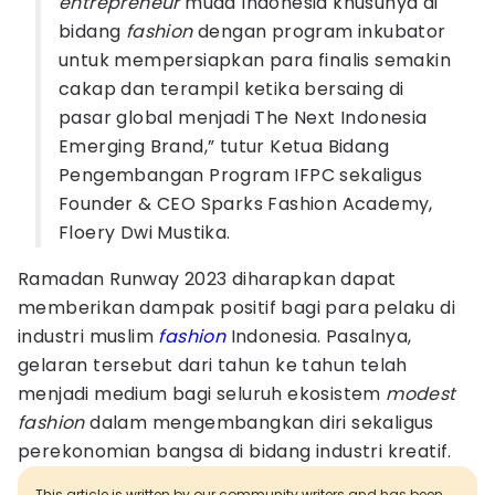
entrepreneur
muda Indonesia khusunya di
bidang
fashion
dengan program inkubator
untuk mempersiapkan para finalis semakin
cakap dan terampil ketika bersaing di
pasar global menjadi The Next Indonesia
Emerging Brand,” tutur Ketua Bidang
Pengembangan Program IFPC sekaligus
Founder & CEO Sparks Fashion Academy,
Floery Dwi Mustika.
Ramadan Runway 2023 diharapkan dapat
memberikan dampak positif bagi para pelaku di
industri muslim
fashion
Indonesia. Pasalnya,
gelaran tersebut dari tahun ke tahun telah
menjadi medium bagi seluruh ekosistem
modest
fashion
dalam mengembangkan diri sekaligus
perekonomian bangsa di bidang industri kreatif.
This article is written by our community writers and has been