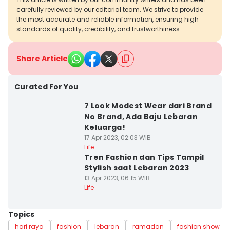
carefully reviewed by our editorial team. We strive to provide
the most accurate and reliable information, ensuring high
standards of quality, credibility, and trustworthiness.
Share Article
Curated For You
7 Look Modest Wear dari Brand
No Brand, Ada Baju Lebaran
Keluarga!
17 Apr 2023, 02:03 WIB
Life
Tren Fashion dan Tips Tampil
Stylish saat Lebaran 2023
13 Apr 2023, 06:15 WIB
Life
Topics
hari raya
fashion
lebaran
ramadan
fashion show