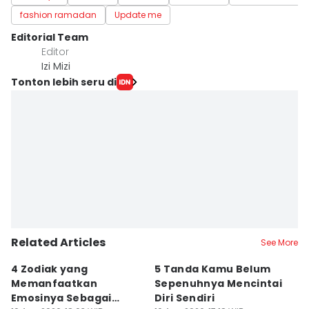
fashion ramadan
Update me
Editorial Team
Editor
Izi Mizi
Tonton lebih seru di
Related Articles
See More
4 Zodiak yang
5 Tanda Kamu Belum
8
Memanfaatkan
Sepenuhnya Mencintai
S
Emosinya Sebagai
Diri Sendiri
D