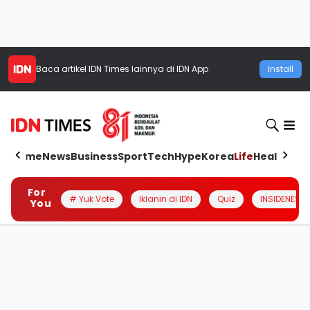
Baca artikel
IDN Times
lainnya di IDN App
Install
Home
News
Business
Sport
Tech
Hype
Korea
Life
Health
Aut
For
# Yuk Vote
Iklanin di IDN
Quiz
INSIDENESIA
You