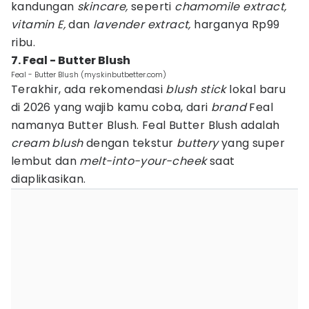
kandungan
skincare,
seperti
chamomile extract,
vitamin E,
dan
lavender extract,
harganya Rp99
ribu.
7. Feal - Butter Blush
Feal - Butter Blush (myskinbutbetter.com)
Terakhir, ada rekomendasi
blush stick
lokal baru
di 2026 yang wajib kamu coba, dari
brand
Feal
namanya Butter Blush. Feal Butter Blush adalah
cream blush
dengan tekstur
buttery
yang super
lembut dan
melt-into-your-cheek
saat
diaplikasikan.