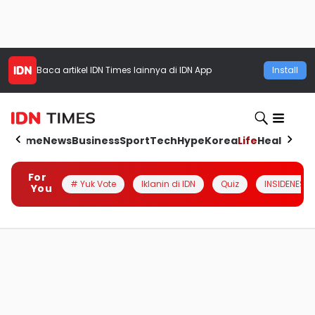
Baca artikel
IDN Times
lainnya di IDN App
Install
Home
News
Business
Sport
Tech
Hype
Korea
Life
Health
Aut
For
# Yuk Vote
Iklanin di IDN
Quiz
INSIDENESIA
You