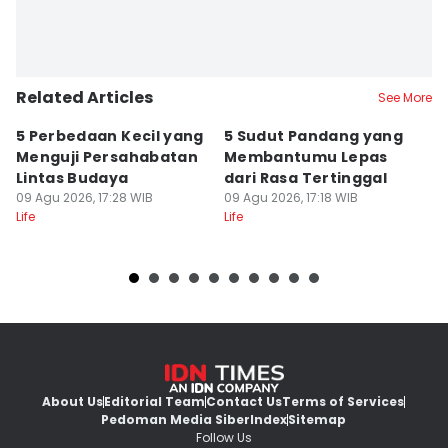
Related Articles
See More
5 Perbedaan Kecil yang
5 Sudut Pandang yang
I
Menguji Persahabatan
Membantumu Lepas
P
Lintas Budaya
dari Rasa Tertinggal
T
09 Agu 2026, 17:28 WIB
09 Agu 2026, 17:18 WIB
09
Life
Life
Lif
About Us
Editorial Team
Contact Us
Terms of Services
Pedoman Media Siber
Index
Sitemap
Follow Us