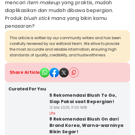
mencari
item makeup
yang praktis, mudah
diaplikasikan dan mudah dibawa bepergian.
Produk
blush stick
mana yang bikin kamu
penasaran?
This article is written by our community writers and has been
carefully reviewed by our editorial team. We strive to provide
the most accurate and reliable information, ensuring high
standards of quality, credibility, and trustworthiness.
Share Article
Curated For You
5 Rekomendasi Blush To Go,
Siap Pakai saat Bepergian!
12 Mei 2026, 11:00 WIB
Life
8 Rekomendasi Blush On dari
Brand Korea, Warna-warninya
Bikin Segar!