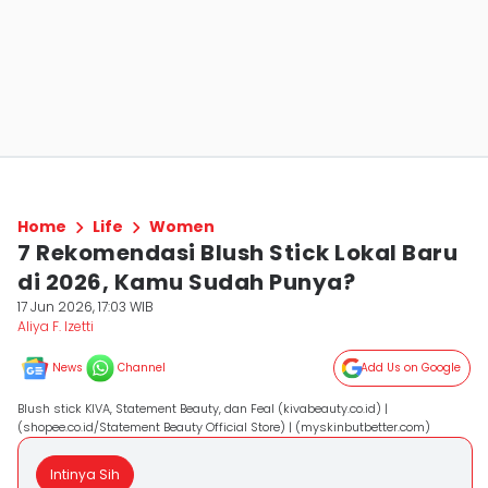
Home
Life
Women
7 Rekomendasi Blush Stick Lokal Baru
di 2026, Kamu Sudah Punya?
17 Jun 2026, 17:03 WIB
Aliya F. Izetti
News
Channel
Add Us on Google
Blush stick KIVA, Statement Beauty, dan Feal (kivabeauty.co.id) |
(shopee.co.id/Statement Beauty Official Store) | (myskinbutbetter.com)
Intinya Sih