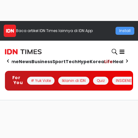
Baca artikel
IDN Times
lainnya di IDN App
Install
Home
News
Business
Sport
Tech
Hype
Korea
Life
Health
Aut
For
# Yuk Vote
Iklanin di IDN
Quiz
INSIDENESIA
You