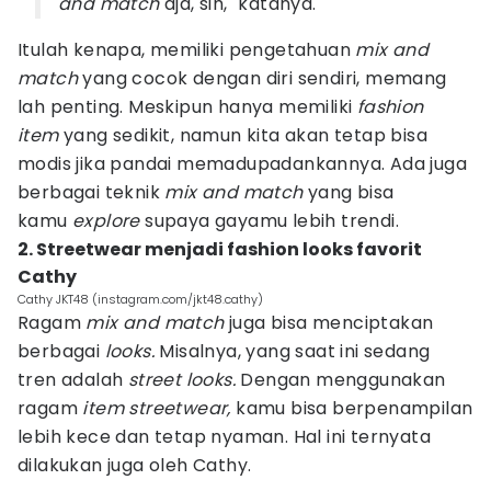
and match
aja, sih," katanya.
Itulah kenapa, memiliki pengetahuan
mix and
match
yang cocok dengan diri sendiri, memang
lah penting. Meskipun hanya memiliki
fashion
item
yang sedikit, namun kita akan tetap bisa
modis jika pandai memadupadankannya. Ada juga
berbagai teknik
mix and match
yang bisa
kamu
explore
supaya gayamu lebih trendi.
2. Streetwear menjadi fashion looks favorit
Cathy
Cathy JKT48 (instagram.com/jkt48.cathy)
Ragam
mix and match
juga bisa menciptakan
berbagai
looks.
Misalnya, yang saat ini sedang
tren adalah
street looks.
Dengan menggunakan
ragam
item
streetwear,
kamu bisa berpenampilan
lebih kece dan tetap nyaman. Hal ini ternyata
dilakukan juga oleh Cathy.