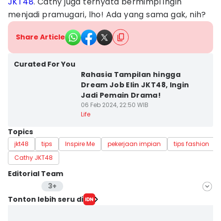
JKT48
. Cathy juga ternyata bermimpi ingin
menjadi pramugari, lho! Ada yang sama gak, nih?
Share Article
Curated For You
Rahasia Tampilan hingga
Dream Job Elin JKT48, Ingin
Jadi Pemain Drama!
06 Feb 2024, 22:50 WIB
Life
Topics
jkt48
tips
Inspire Me
pekerjaan impian
tips fashion
Cathy JKT48
Editorial Team
3+
Editor
Tonton lebih seru di
Mayang Ulfah Narimanda