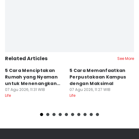
Editor
Nisa Zarawaki
Editor
Febriyanti Revitasari
Related Articles
See More
5 Cara Menciptakan
5 Cara Memanfaatkan
5
Rumah yang Nyaman
Perpustakaan Kampus
M
untuk Menenangkan
dengan Maksimal
B
Pikiran
07 Agu 2026, 11:31 WIB
07 Agu 2026, 11:27 WIB
Fl
07
Life
Life
Lif