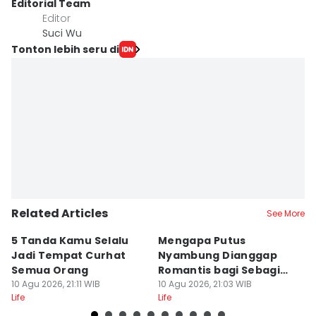
Editorial Team
Editor
Suci Wu
Tonton lebih seru di
Related Articles
See More
5 Tanda Kamu Selalu
Mengapa Putus
D
Jadi Tempat Curhat
Nyambung Dianggap
Ko
Semua Orang
Romantis bagi Sebagian
K
10 Agu 2026, 21:11 WIB
Orang?
10 Agu 2026, 21:03 WIB
Pl
10
Life
Life
Lif