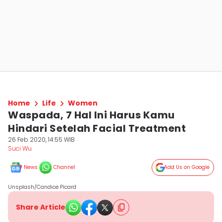
Home
Life
Women
Waspada, 7 Hal Ini Harus Kamu
Hindari Setelah Facial Treatment
26 Feb 2020, 14:55 WIB
Suci Wu
News
Channel
Add Us on Google
Unsplash/Candice Picard
Share Article