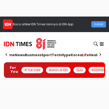
Baca artikel
IDN Times
lainnya di IDN App
Install
Home
News
Business
Sport
Tech
Hype
Korea
Life
Health
Aut
For
# Yuk Vote
Iklanin di IDN
Quiz
INSIDENESIA
You