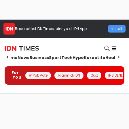
Baca artikel
IDN Times
lainnya di IDN App
Install
Home
News
Business
Sport
Tech
Hype
Korea
Life
Health
Aut
For
# Yuk Vote
Iklanin di IDN
Quiz
INSIDENESIA
You