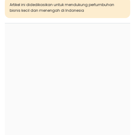
Artikel ini didedikasikan untuk mendukung pertumbuhan
bisnis kecil dan menengah di Indonesia