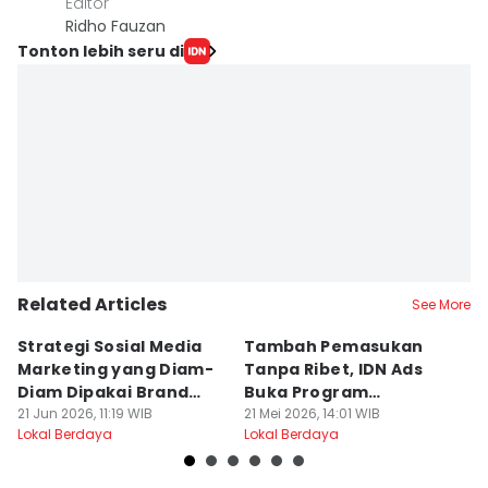
Editor
Ridho Fauzan
Tonton lebih seru di
Related Articles
See More
Strategi Sosial Media
Tambah Pemasukan
T
Marketing yang Diam-
Tanpa Ribet, IDN Ads
S
Diam Dipakai Brand
Buka Program
M
Besar
21 Jun 2026, 11:19 WIB
Kemitraan Berbasis
21 Mei 2026, 14:01 WIB
A
09
Lokal Berdaya
Lokal Berdaya
Lo
Komisi