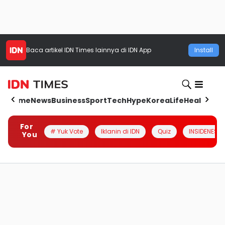
Baca artikel
IDN Times
lainnya di IDN App
Install
Home
News
Business
Sport
Tech
Hype
Korea
Life
Health
Aut
For
# Yuk Vote
Iklanin di IDN
Quiz
INSIDENESIA
You