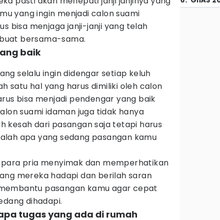
a pasti akan menepati janji janjinya yang
6
.
GIIAS 2
kamu yang ingin menjadi calon suami
s bisa menjaga janji-janji yang telah
buat bersama-sama.
yang baik
g selalu ingin didengar setiap keluh
ah satu hal yang harus dimiliki oleh calon
arus bisa menjadi pendengar yang baik
Calon suami idaman juga tidak hanya
 kesah dari pasangan saja tetapi harus
salah apa yang sedang pasangan kamu
 para pria menyimak dan memperhatikan
ang mereka hadapi dan berilah saran
 membantu pasangan kamu agar cepat
edang dihadapi.
apa tugas yang ada di rumah