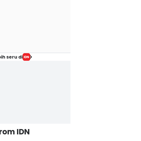
ih seru di
from IDN