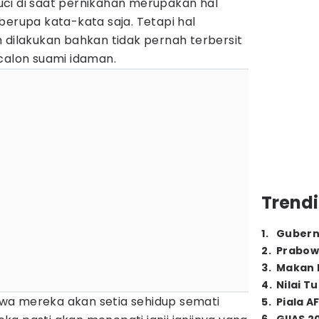
ci di saat pernikahan merupakan hal
berupa kata-kata saja. Tetapi hal
 dilakukan bahkan tidak pernah terbersit
calon suami idaman.
Trendi
1
.
Gubern
2
.
Prabow
3
.
Makan B
4
.
Nilai T
wa mereka akan setia sehidup semati
5
.
Piala A