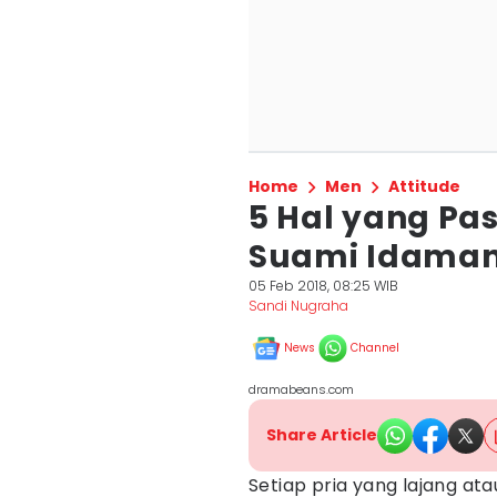
Home
Men
Attitude
5 Hal yang Pas
Suami Idaman
05 Feb 2018, 08:25 WIB
Sandi Nugraha
News
Channel
dramabeans.com
Share Article
Setiap pria yang lajang atau