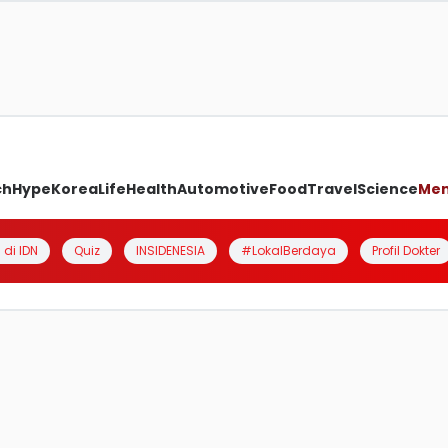
ch
Hype
Korea
Life
Health
Automotive
Food
Travel
Science
Me
 di IDN
Quiz
INSIDENESIA
#LokalBerdaya
Profil Dokter