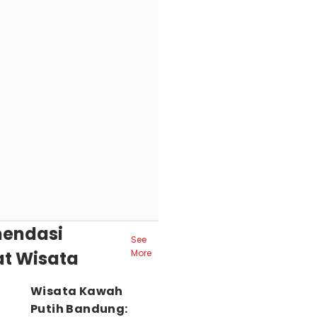
endasi
See
t Wisata
More
Wisata Kawah
Putih Bandung: