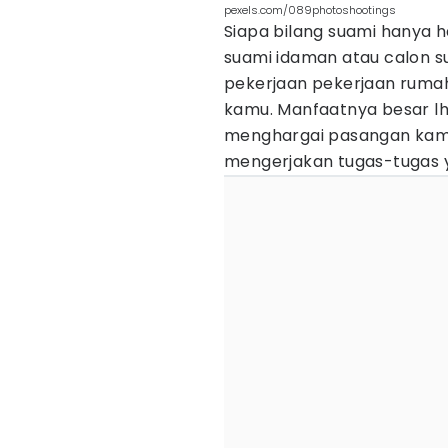
pexels.com/089photoshootings
Siapa bilang suami hanya h
suami idaman atau calon s
pekerjaan pekerjaan rumah
kamu. Manfaatnya besar lh
menghargai pasangan kamu
mengerjakan tugas-tugas y