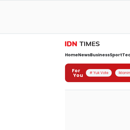
Home
News
Business
Sport
Te
For
# Yuk Vote
Iklanin
You