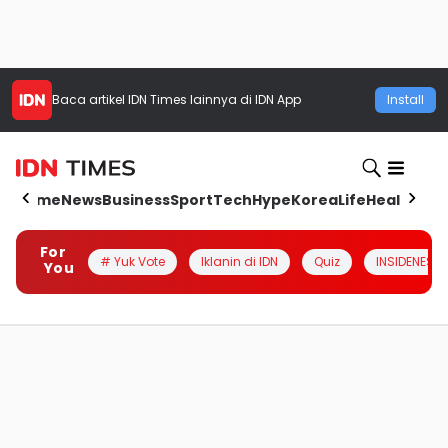
Baca artikel
IDN Times
lainnya di IDN App
Install
Home
News
Business
Sport
Tech
Hype
Korea
Life
Health
Aut
For
# Yuk Vote
Iklanin di IDN
Quiz
INSIDENESIA
You