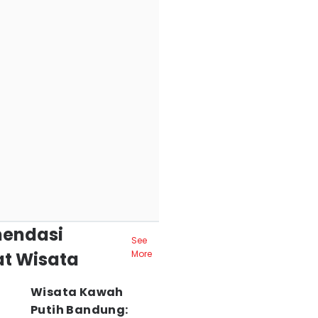
endasi
See
t Wisata
More
Wisata Kawah
Putih Bandung: