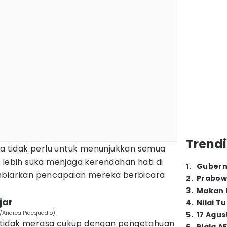
Trendi
 tidak perlu untuk menunjukkan semua
 lebih suka menjaga kerendahan hati di
1
.
Gubern
embiarkan pencapaian mereka berbicara
2
.
Prabow
3
.
Makan B
jar
4
.
Nilai T
om/Andrea Piacquadio)
5
.
17 Agus
 tidak merasa cukup dengan pengetahuan