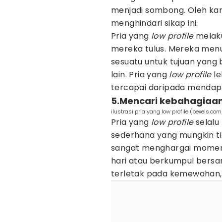
menjadi sombong. Oleh kar
menghindari sikap ini.
Pria yang
low profile
melaku
mereka tulus. Mereka me
sesuatu untuk tujuan yang 
lain. Pria yang
low profile
le
tercapai daripada mendapa
5.Mencari kebahagiaan
ilustrasi pria yang low profile (pexels.co
Pria yang
low profile
selalu
sederhana yang mungkin tid
sangat menghargai momen-
hari atau berkumpul bersa
terletak pada kemewahan, 