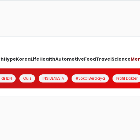
ch
Hype
Korea
Life
Health
Automotive
Food
Travel
Science
Me
 di IDN
Quiz
INSIDENESIA
#LokalBerdaya
Profil Dokter