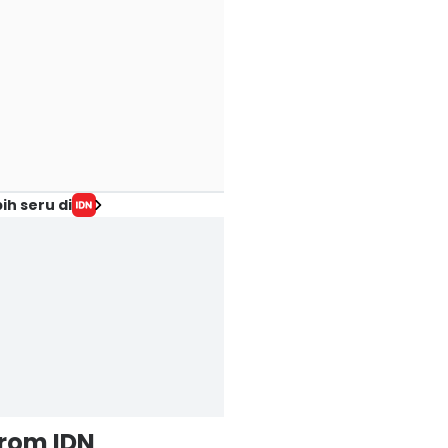
ih seru di
from IDN