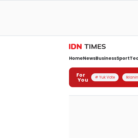
Home
News
Business
Sport
Te
For
# Yuk Vote
Iklanin
You