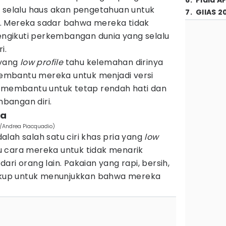
6
.
Piala A
a selalu haus akan pengetahuan untuk
7
.
GIIAS 2
. Mereka sadar bahwa mereka tidak
mengikuti perkembangan dunia yang selalu
i.
 yang
low profile
tahu kelemahan dirinya
 membantu mereka untuk menjadi versi
 ini membantu untuk tetap rendah hati dan
bangan diri.
na
om/Andrea Piacquadio)
lah salah satu ciri khas pria yang
low
atu cara mereka untuk tidak menarik
ri orang lain. Pakaian yang rapi, bersih,
cukup untuk menunjukkan bahwa mereka