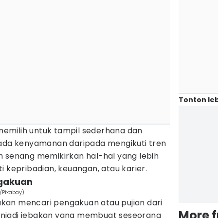
Tonton leb
memilih untuk tampil sederhana dan
pada kenyamanan daripada mengikuti tren
h senang memikirkan hal-hal yang lebih
i kepribadian, keuangan, atau karier.
gakuan
m/Pixabay)
akan mencari pengakuan atau pujian dari
More 
 menjadi jebakan yang membuat seseorang