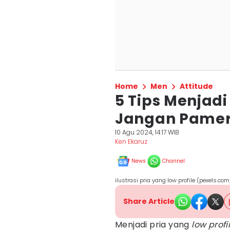
Home
Men
Attitude
5 Tips Menjadi 
Jangan Pamer
10 Agu 2024, 14:17 WIB
Ken Ekaruz
News
Channel
ilustrasi pria yang low profile (pexels.c
Share Article
Menjadi pria yang
low profi