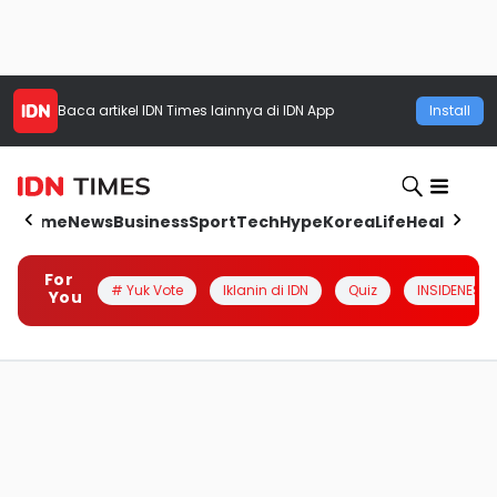
Baca artikel
IDN Times
lainnya di IDN App
Install
Home
News
Business
Sport
Tech
Hype
Korea
Life
Health
Aut
For
# Yuk Vote
Iklanin di IDN
Quiz
INSIDENESIA
You