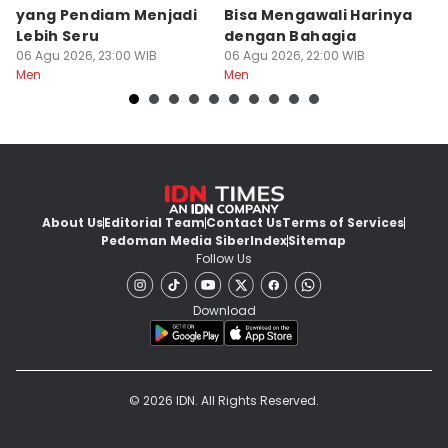
yang Pendiam Menjadi
Bisa Mengawali Harinya
P
Lebih Seru
dengan Bahagia
d
06 Agu 2026, 23:00 WIB
06 Agu 2026, 22:00 WIB
06
Men
Men
M
About Us
Editorial Team
Contact Us
Terms of Services
Pedoman Media Siber
Index
Sitemap
Follow Us
Download
© 2026 IDN. All Rights Reserved.