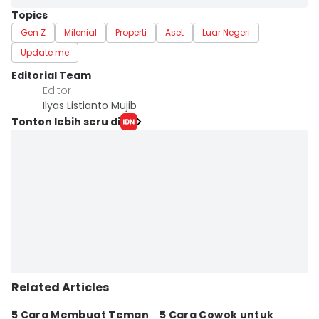
Topics
Gen Z
Milenial
Properti
Aset
Luar Negeri
Update me
Editorial Team
Editor
Ilyas Listianto Mujib
Tonton lebih seru di
Related Articles
5 Cara Membuat Teman
5 Cara Cowok untuk
5